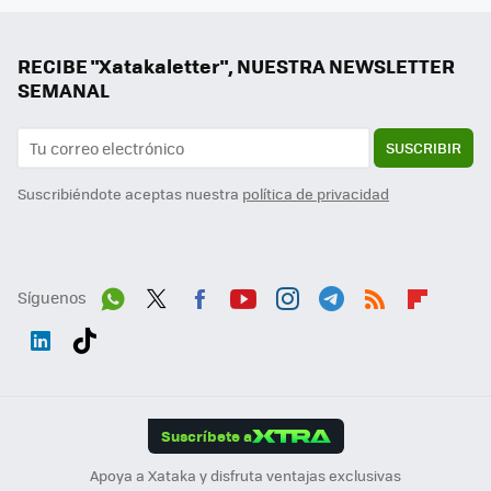
RECIBE "Xatakaletter", NUESTRA NEWSLETTER
SEMANAL
SUSCRIBIR
Suscribiéndote aceptas nuestra
política de privacidad
Síguenos
Wh
Twit
Fac
You
Inst
Tele
RSS
Flip
ats
ter
ebo
tub
agr
gra
boa
Link
Tikt
App
ok
e
am
m
rd
edI
ok
Suscríbete a
n
Apoya a Xataka y disfruta ventajas exclusivas