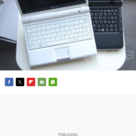
FACEBOOK
TWITTER
FLIPBOARD
E-
WHATSAPP
MAIL