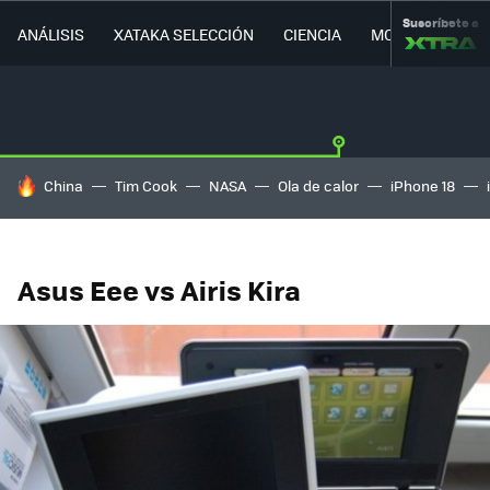
Suscríbete a
ANÁLISIS
XATAKA SELECCIÓN
CIENCIA
MOVILIDAD
HOY SE HABLA DE
China
Tim Cook
NASA
Ola de calor
iPhone 18
Asus Eee vs Airis Kira