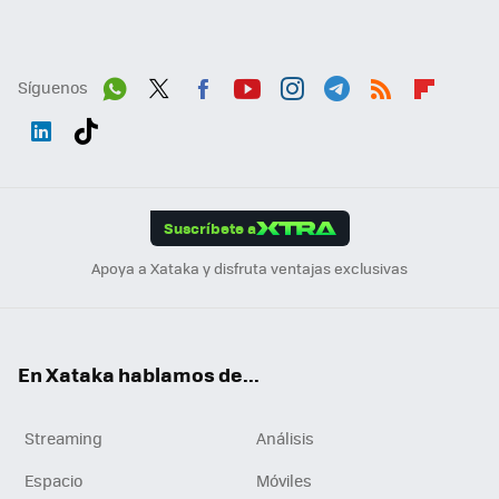
Síguenos
Wh
Twit
Fac
You
Inst
Tele
RSS
Flip
ats
ter
ebo
tub
agr
gra
boa
Link
Tikt
App
ok
e
am
m
rd
edI
ok
Suscríbete a
n
Apoya a Xataka y disfruta ventajas exclusivas
En Xataka hablamos de...
Streaming
Análisis
Espacio
Móviles