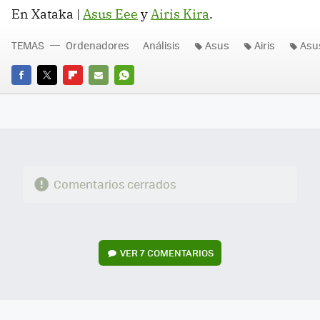
En Xataka |
Asus Eee
y
Airis Kira
.
TEMAS
Ordenadores
Análisis
Asus
Airis
Asu
FACEBOOK
TWITTER
FLIPBOARD
E-
WHATSAPP
MAIL
Comentarios cerrados
VER
7 COMENTARIOS