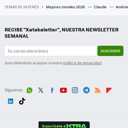
TEMAS DE INTERÉS
Mejores moviles 2026
Claude
Androi
RECIBE "Xatakaletter", NUESTRA NEWSLETTER
SEMANAL
SUSCRIBIR
Suscribiéndote aceptas nuestra
política de privacidad
Síguenos
Wh
Twit
Fac
You
Inst
Tele
RSS
Flip
ats
ter
ebo
tub
agr
gra
boa
Link
Tikt
App
ok
e
am
m
rd
edI
ok
Suscríbete a
n