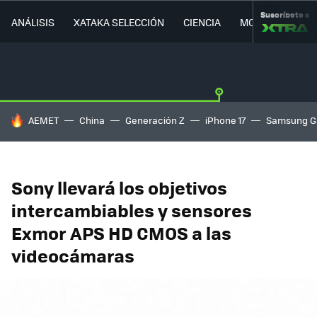
Suscríbete a
ANÁLISIS
XATAKA SELECCIÓN
CIENCIA
MOVILIDAD
HOY SE HABLA DE
AEMET
China
Generación Z
iPhone 17
Samsung G
Sony llevará los objetivos
intercambiables y sensores
Exmor APS HD CMOS a las
videocámaras