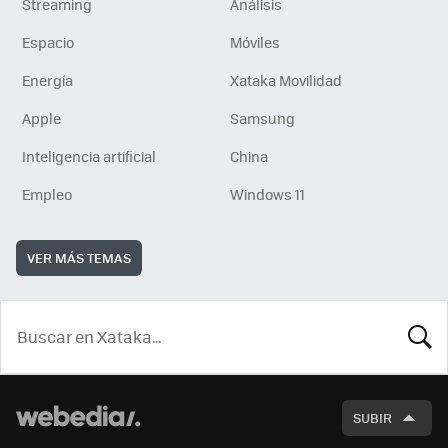
Streaming
Análisis
Espacio
Móviles
Energía
Xataka Movilidad
Apple
Samsung
Inteligencia artificial
China
Empleo
Windows 11
VER MÁS TEMAS
BUSCA
SUBIR