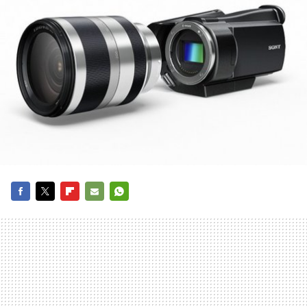
FACEBOOK
TWITTER
FLIPBOARD
E-
WHATSAPP
MAIL