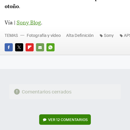
otoño
.
Vía |
Sony Blog
.
TEMAS
Fotografía y vídeo
Alta Definición
Sony
AP
FACEBOOK
TWITTER
FLIPBOARD
E-
WHATSAPP
MAIL
Comentarios cerrados
VER
12 COMENTARIOS