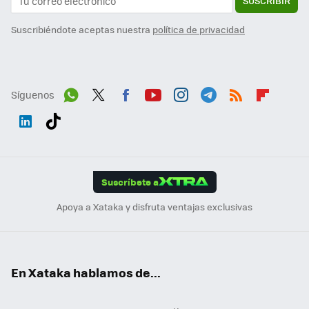
SUSCRIBIR
Suscribiéndote aceptas nuestra
política de privacidad
Síguenos
Wh
Twit
Fac
You
Inst
Tele
RSS
Flip
ats
ter
ebo
tub
agr
gra
boa
Link
Tikt
App
ok
e
am
m
rd
edI
ok
Suscríbete a
n
Apoya a Xataka y disfruta ventajas exclusivas
En Xataka hablamos de...