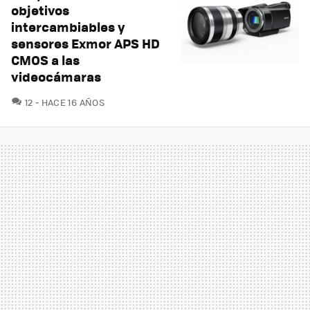
objetivos
intercambiables y
sensores Exmor APS HD
CMOS a las
videocámaras
COMENTARIOS
12
HACE 16 AÑOS