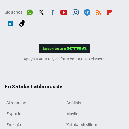
Síguenos
Wh
Twit
Fac
You
Inst
Tele
RSS
Flip
ats
ter
ebo
tub
agr
gra
boa
Link
Tikt
App
ok
e
am
m
rd
edI
ok
Suscríbete a
n
Apoya a Xataka y disfruta ventajas exclusivas
En Xataka hablamos de...
Streaming
Análisis
Espacio
Móviles
Energía
Xataka Movilidad