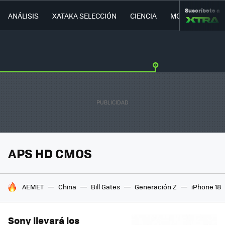
Suscríbete a
ANÁLISIS
XATAKA SELECCIÓN
CIENCIA
MOVILIDAD
APS HD CMOS
HOY SE HABLA DE
AEMET
China
Bill Gates
Generación Z
iPhone 18
Sony llevará los