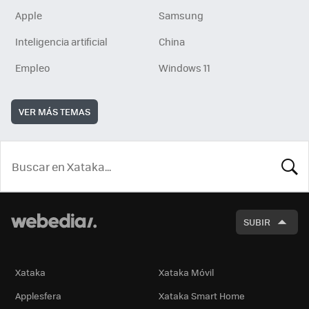
Apple
Samsung
Inteligencia artificial
China
Empleo
Windows 11
VER MÁS TEMAS
BUSCA
SUBIR
Xataka
Xataka Móvil
Applesfera
Xataka Smart Home