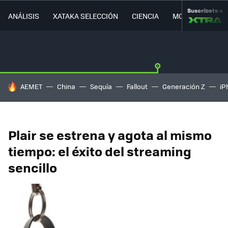
Suscríbete a
ANÁLISIS
XATAKA SELECCIÓN
CIENCIA
MOVILIDAD
HOY SE HABLA DE
AEMET
China
Sequía
Fallout
Generación Z
iP
Plair se estrena y agota al mismo
tiempo: el éxito del streaming
sencillo