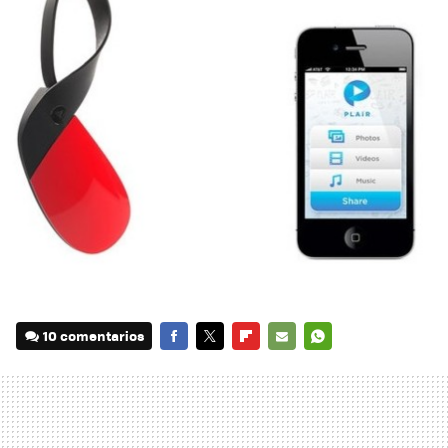
10 comentarios
FACEBOOK
TWITTER
FLIPBOARD
E-
WHATSAPP
MAIL