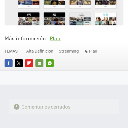
Más información |
Plair
.
TEMAS
Alta Definición
Streaming
Plair
FACEBOOK
TWITTER
FLIPBOARD
E-
WHATSAPP
MAIL
Comentarios cerrados