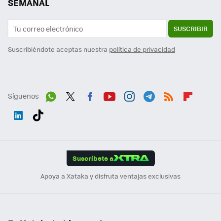
SEMANAL
SUSCRIBIR
Suscribiéndote aceptas nuestra
política de privacidad
Síguenos
Wh
Twit
Fac
You
Inst
Tele
RSS
Flip
ats
ter
ebo
tub
agr
gra
boa
Link
Tikt
App
ok
e
am
m
rd
edI
ok
Suscríbete a
n
Apoya a Xataka y disfruta ventajas exclusivas