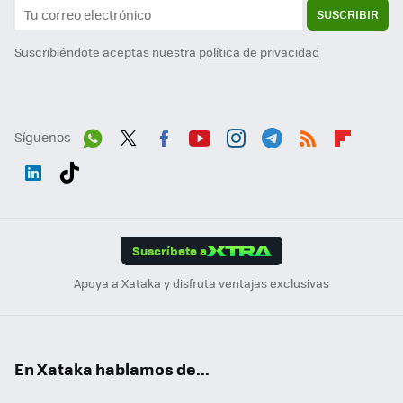
SUSCRIBIR
Suscribiéndote aceptas nuestra
política de privacidad
Síguenos
Wh
Twit
Fac
You
Inst
Tele
RSS
Flip
ats
ter
ebo
tub
agr
gra
boa
Link
Tikt
App
ok
e
am
m
rd
edI
ok
Suscríbete a
n
Apoya a Xataka y disfruta ventajas exclusivas
En Xataka hablamos de...