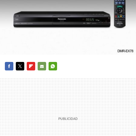
FACEBOOK
TWITTER
FLIPBOARD
E-
WHATSAPP
MAIL