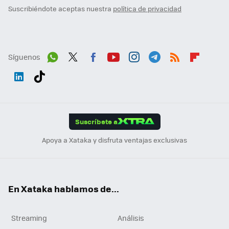
Suscribiéndote aceptas nuestra
política de privacidad
Síguenos
Wh
Twit
Fac
You
Inst
Tele
RSS
Flip
ats
ter
ebo
tub
agr
gra
boa
Link
Tikt
App
ok
e
am
m
rd
edI
ok
Suscríbete a
n
Apoya a Xataka y disfruta ventajas exclusivas
En Xataka hablamos de...
Streaming
Análisis