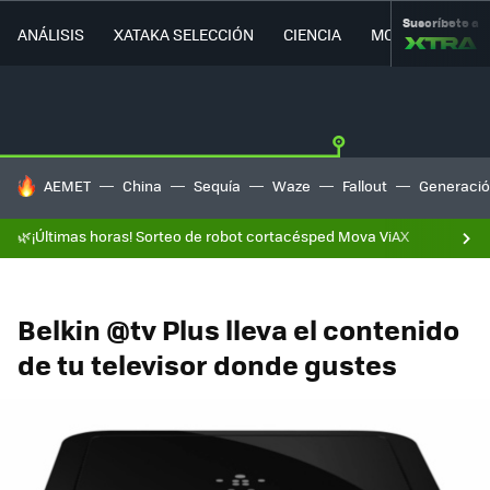
Suscríbete a
ANÁLISIS
XATAKA SELECCIÓN
CIENCIA
MOVILIDAD
HOY SE HABLA DE
AEMET
China
Sequía
Waze
Fallout
Generació
🌿¡Últimas horas! Sorteo de robot cortacésped Mova ViAX
Belkin @tv Plus lleva el contenido
de tu televisor donde gustes