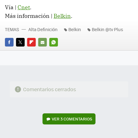
Vía |
Cnet
.
Más información |
Belkin
.
TEMAS
Alta Definición
Belkin
Belkin @tv Plus
FACEBOOK
TWITTER
FLIPBOARD
E-
WHATSAPP
MAIL
Comentarios cerrados
VER
3 COMENTARIOS