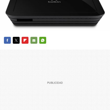
FACEBOOK
TWITTER
FLIPBOARD
E-
WHATSAPP
MAIL