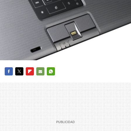
FACEBOOK
TWITTER
FLIPBOARD
E-
WHATSAPP
MAIL