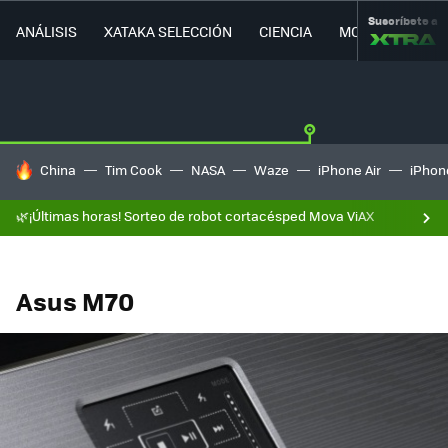
Suscríbete a
ANÁLISIS
XATAKA SELECCIÓN
CIENCIA
MOVILIDAD
HOY SE HABLA DE
China
Tim Cook
NASA
Waze
iPhone Air
iPhone
🌿¡Últimas horas! Sorteo de robot cortacésped Mova ViAX
Asus M70