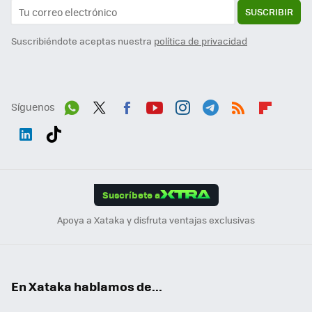
SUSCRIBIR
Suscribiéndote aceptas nuestra
política de privacidad
Síguenos
Wh
Twit
Fac
You
Inst
Tele
RSS
Flip
ats
ter
ebo
tub
agr
gra
boa
Link
Tikt
App
ok
e
am
m
rd
edI
ok
Suscríbete a
n
Apoya a Xataka y disfruta ventajas exclusivas
En Xataka hablamos de...