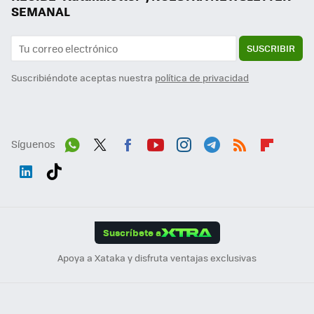
SEMANAL
SUSCRIBIR
Suscribiéndote aceptas nuestra
política de privacidad
Síguenos
Wh
Twit
Fac
You
Inst
Tele
RSS
Flip
ats
ter
ebo
tub
agr
gra
boa
Link
Tikt
App
ok
e
am
m
rd
edI
ok
Suscríbete a
n
Apoya a Xataka y disfruta ventajas exclusivas