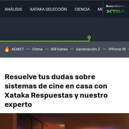
Suscríbete a
ANÁLISIS
XATAKA SELECCIÓN
CIENCIA
MOVILIDAD
HOY SE HABLA DE
AEMET
China
Bill Gates
Generación Z
iPhone 18
Resuelve tus dudas sobre
sistemas de cine en casa con
Xataka Respuestas y nuestro
experto