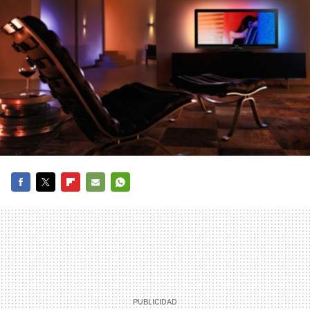
FACEBOOK
TWITTER
FLIPBOARD
E-
WHATSAPP
MAIL