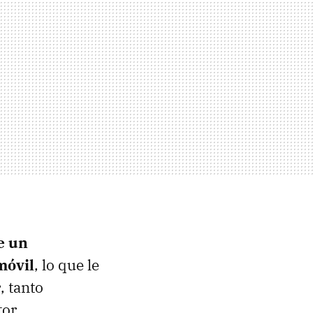
e un
móvil
, lo que le
r
, tanto
or.