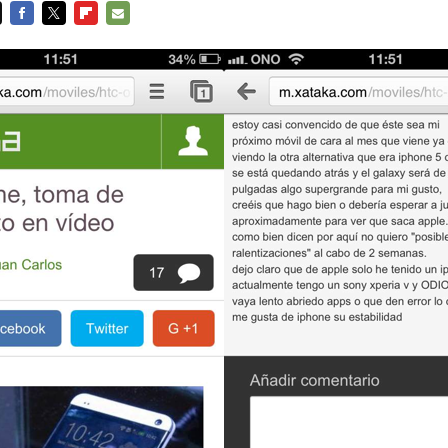
FACEBOOK
TWITTER
FLIPBOARD
E-
MAIL