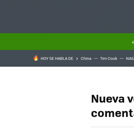
HOY SE HABLA DE
China
Tim Cook
NAS
Nueva v
comenta