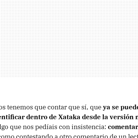
os tenemos que contar que sí, que
ya se pued
entificar dentro de Xataka desde la versión 
algo que nos pedíais con insistencia:
comenta
omo contestando a otro comentario de un lect