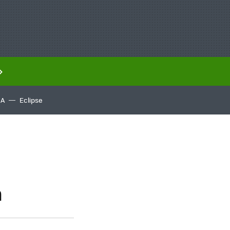
IA
Eclipse
n