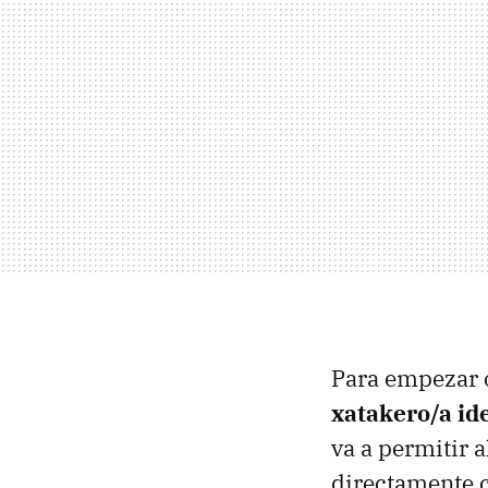
Para empezar 
xatakero/a id
va a permitir 
directamente c