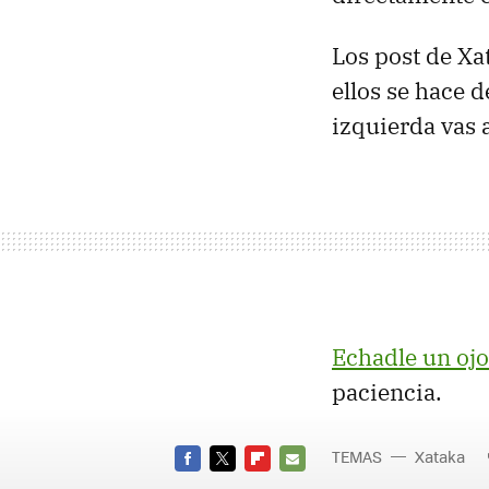
Los post de Xa
ellos se hace 
izquierda vas a
Echadle un ojo
paciencia.
TEMAS
Xataka
FACEBOOK
TWITTER
FLIPBOARD
E-