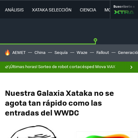
Suscríbete a
ANÁLISIS
XATAKA SELECCIÓN
CIENCIA
MOVILIDAD
HOY SE HABLA DE
AEMET
China
Sequía
Waze
Fallout
Generació
🌿¡Últimas horas! Sorteo de robot cortacésped Mova ViAX
Nuestra Galaxia Xataka no se
agota tan rápido como las
entradas del WWDC