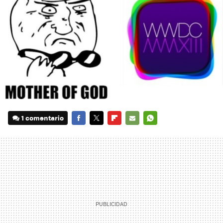
1 comentario
FACEBOOK
TWITTER
FLIPBOARD
E-
WHATSAPP
MAIL