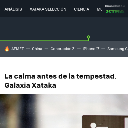
Suscríbete a
ANÁLISIS
XATAKA SELECCIÓN
CIENCIA
MOVILIDAD
HOY SE HABLA DE
AEMET
China
Generación Z
iPhone 17
Samsung G
La calma antes de la tempestad.
Galaxia Xataka