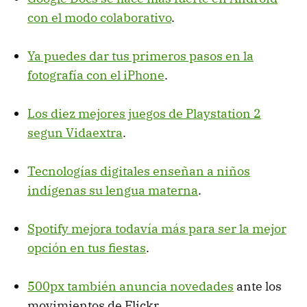
con el modo colaborativo
.
Ya puedes dar tus primeros pasos en la
fotografía con el iPhone
.
Los diez mejores juegos de Playstation 2
segun Vidaextra
.
Tecnologías digitales enseñan a niños
indígenas su lengua materna
.
Spotify mejora todavía más para ser la mejor
opción en tus fiestas
.
500px también anuncia novedades
ante los
movimientos de Flickr.