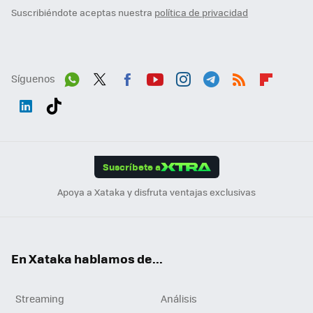
Suscribiéndote aceptas nuestra
política de privacidad
Síguenos
Wh
Twit
Fac
You
Inst
Tele
RSS
Flip
ats
ter
ebo
tub
agr
gra
boa
Link
Tikt
App
ok
e
am
m
rd
edI
ok
Suscríbete a
n
Apoya a Xataka y disfruta ventajas exclusivas
En Xataka hablamos de...
Streaming
Análisis