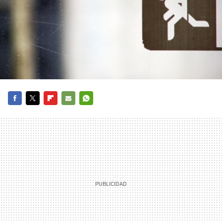
FACEBOOK
TWITTER
FLIPBOARD
E-
WHATSAPP
MAIL