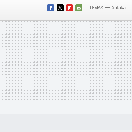
TEMAS
Xataka
FACEBOOK
TWITTER
FLIPBOARD
E-
MAIL