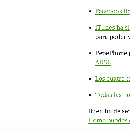
Facebook ll
iTunes ha s
para poder v
PepePhone p
ADSL
.
Los cuatro t
Todas las no
Buen fin de se
Home puedes c