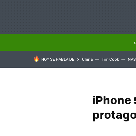
HOY SE HABLA DE
China
Tim Cook
NAS
iPhone 5
protago