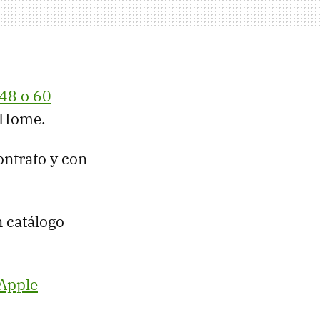
 48 o 60
 Home.
ontrato y con
n catálogo
 Apple