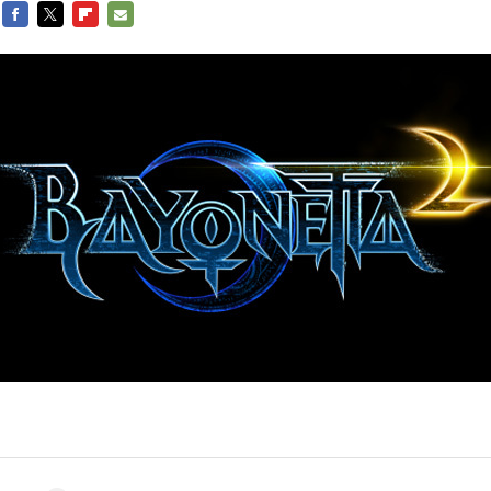
FACEBOOK
TWITTER
FLIPBOARD
E-
MAIL