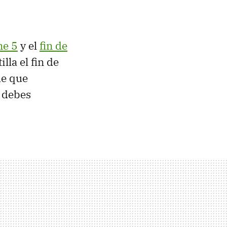
ne 5
y el
fin de
lla el fin de
de que
o debes