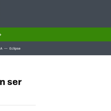
IA
Eclipse
n ser