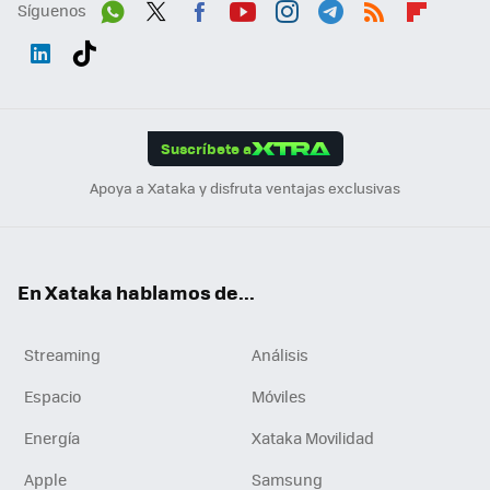
Síguenos
Wh
Twit
Fac
You
Inst
Tele
RSS
Flip
ats
ter
ebo
tub
agr
gra
boa
Link
Tikt
App
ok
e
am
m
rd
edI
ok
Suscríbete a
n
Apoya a Xataka y disfruta ventajas exclusivas
En Xataka hablamos de...
Streaming
Análisis
Espacio
Móviles
Energía
Xataka Movilidad
Apple
Samsung