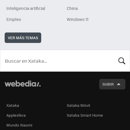
Inteligencia artificial
China
Empleo
Windows 11
VER MÁS TEMAS
BUSCA
SUBIR
Xataka
Xataka Móvil
Applesfera
Xataka Smart Home
Mundo Xiaomi