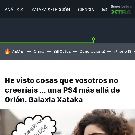
Suscríbete a
ANÁLISIS
XATAKA SELECCIÓN
CIENCIA
MOVILIDAD
HOY SE HABLA DE
AEMET
China
Bill Gates
Generación Z
iPhone 18
He visto cosas que vosotros no
creeríais ... una PS4 más allá de
Orión. Galaxia Xataka