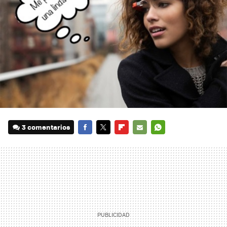
3 comentarios
FACEBOOK
TWITTER
FLIPBOARD
E-
WHATSAPP
MAIL