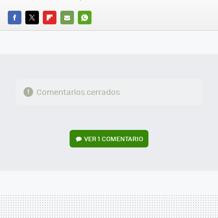
FACEBOOK
TWITTER
FLIPBOARD
E-
WHATSAPP
MAIL
Comentarios cerrados
VER
1 COMENTARIO