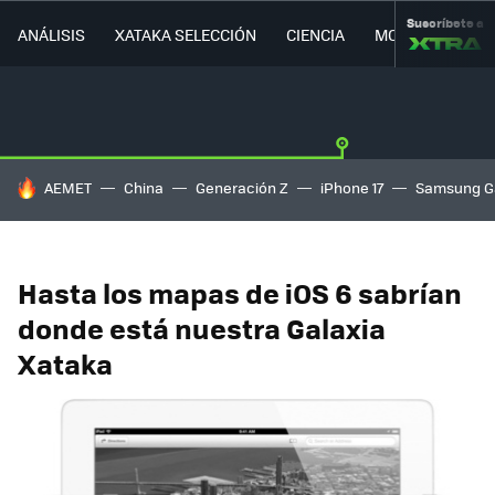
Suscríbete a
ANÁLISIS
XATAKA SELECCIÓN
CIENCIA
MOVILIDAD
HOY SE HABLA DE
AEMET
China
Generación Z
iPhone 17
Samsung G
Hasta los mapas de iOS 6 sabrían
donde está nuestra Galaxia
Xataka