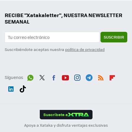
RECIBE "Xatakaletter", NUESTRA NEWSLETTER
SEMANAL
SUSCRIBIR
Suscribiéndote aceptas nuestra
política de privacidad
Síguenos
Wh
Twit
Fac
You
Inst
Tele
RSS
Flip
ats
ter
ebo
tub
agr
gra
boa
Link
Tikt
App
ok
e
am
m
rd
edI
ok
Suscríbete a
n
Apoya a Xataka y disfruta ventajas exclusivas