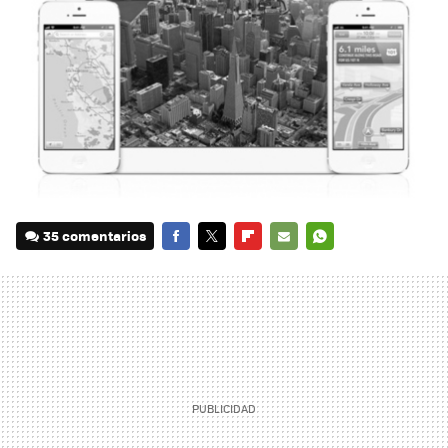
35 comentarios
FACEBOOK
TWITTER
FLIPBOARD
E-
WHATSAPP
MAIL