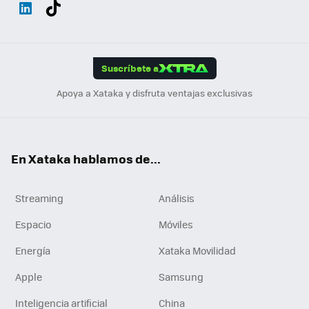
Wh
Twit
Fac
You
Inst
Tele
RSS
Flip
ats
ter
ebo
tub
agr
gra
boa
Link
Tikt
App
ok
e
am
m
rd
edI
ok
Suscríbete a
n
Apoya a Xataka y disfruta ventajas exclusivas
En Xataka hablamos de...
Streaming
Análisis
Espacio
Móviles
Energía
Xataka Movilidad
Apple
Samsung
Inteligencia artificial
China