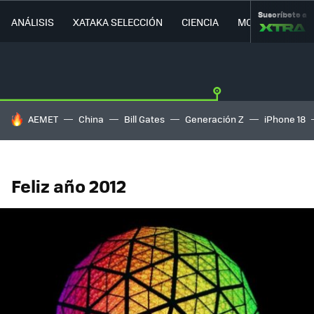
Suscríbete a
ANÁLISIS
XATAKA SELECCIÓN
CIENCIA
MOVILIDAD
HOY SE HABLA DE
AEMET
China
Bill Gates
Generación Z
iPhone 18
Feliz año 2012