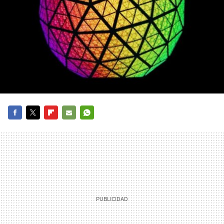
FACEBOOK
TWITTER
FLIPBOARD
E-
WHATSAPP
MAIL