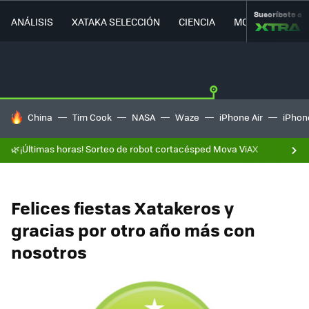
Suscríbete a
ANÁLISIS
XATAKA SELECCIÓN
CIENCIA
MOVILIDAD
HOY SE HABLA DE
China
Tim Cook
NASA
Waze
iPhone Air
iPhone
🌿¡Últimas horas! Sorteo de robot cortacésped Mova ViAX
Felices fiestas Xatakeros y
gracias por otro año más con
nosotros