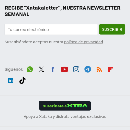
RECIBE "Xatakaletter", NUESTRA NEWSLETTER
SEMANAL
SUSCRIBIR
Suscribiéndote aceptas nuestra
política de privacidad
Síguenos
Wh
Twit
Fac
You
Inst
Tele
RSS
Flip
ats
ter
ebo
tub
agr
gra
boa
Link
Tikt
App
ok
e
am
m
rd
edI
ok
Suscríbete a
n
Apoya a Xataka y disfruta ventajas exclusivas