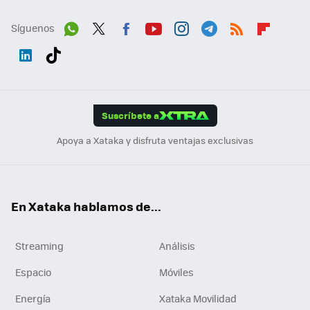
Síguenos
Wh
Twit
Fac
You
Inst
Tele
RSS
Flip
ats
ter
ebo
tub
agr
gra
boa
Link
Tikt
App
ok
e
am
m
rd
edI
ok
Suscríbete a
n
Apoya a Xataka y disfruta ventajas exclusivas
En Xataka hablamos de...
Streaming
Análisis
Espacio
Móviles
Energía
Xataka Movilidad