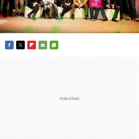
FACEBOOK
TWITTER
FLIPBOARD
E-
WHATSAPP
MAIL