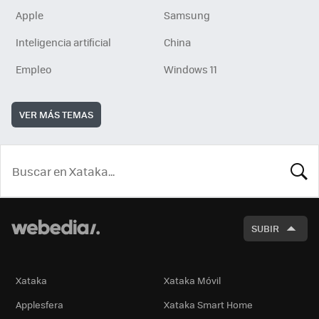
Apple
Samsung
Inteligencia artificial
China
Empleo
Windows 11
VER MÁS TEMAS
BUSCA
SUBIR
Xataka
Xataka Móvil
Applesfera
Xataka Smart Home