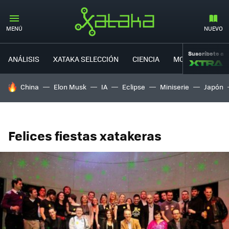
MENÚ
NUEVO
Suscríbete a
ANÁLISIS
XATAKA SELECCIÓN
CIENCIA
MOVILIDAD
HOY SE HABLA DE
China
Elon Musk
IA
Eclipse
Miniserie
Japón
Felices fiestas xatakeras