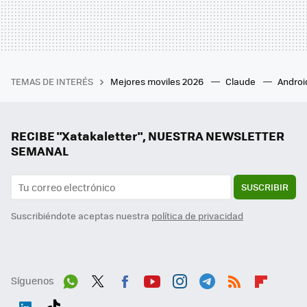
TEMAS DE INTERÉS
Mejores moviles 2026
Claude
Androi
RECIBE "Xatakaletter", NUESTRA NEWSLETTER
SEMANAL
SUSCRIBIR
Suscribiéndote aceptas nuestra
política de privacidad
Síguenos
Wh
Twit
Fac
You
Inst
Tele
RSS
Flip