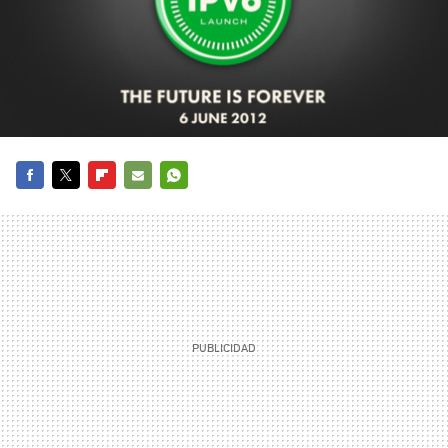
FACEBOOK
TWITTER
FLIPBOARD
E-
WHATSAPP
MAIL