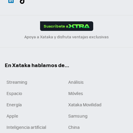
ats
ter
ebo
tub
agr
gra
boa
Link
Tikt
App
ok
e
am
m
rd
edI
ok
Suscríbete a
n
Apoya a Xataka y disfruta ventajas exclusivas
En Xataka hablamos de...
Streaming
Análisis
Espacio
Móviles
Energía
Xataka Movilidad
Apple
Samsung
Inteligencia artificial
China