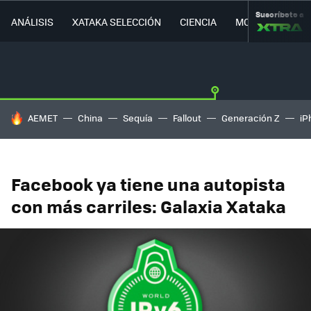
Suscríbete a
ANÁLISIS
XATAKA SELECCIÓN
CIENCIA
MOVILIDAD
HOY SE HABLA DE
AEMET
China
Sequía
Fallout
Generación Z
iP
Facebook ya tiene una autopista
con más carriles: Galaxia Xataka