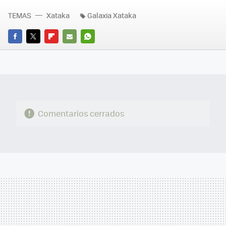
TEMAS
Xataka
Galaxia Xataka
FACEBOOK
TWITTER
FLIPBOARD
E-
WHATSAPP
MAIL
Comentarios cerrados