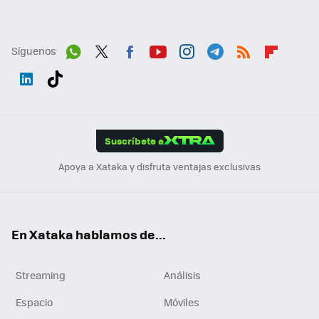
Síguenos
Wh
Twit
Fac
You
Inst
Tele
RSS
Flip
ats
ter
ebo
tub
agr
gra
boa
Link
Tikt
App
ok
e
am
m
rd
edI
ok
Suscríbete a
n
Apoya a Xataka y disfruta ventajas exclusivas
En Xataka hablamos de...
Streaming
Análisis
Espacio
Móviles