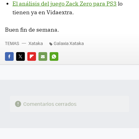
El análisis del juego Zack Zero para PS3
lo
tienen ya en Vidaextra.
Buen fin de semana.
TEMAS
Xataka
Galaxia Xataka
FACEBOOK
TWITTER
FLIPBOARD
E-
WHATSAPP
MAIL
Comentarios cerrados