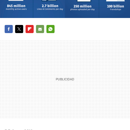
FACEBOOK
TWITTER
FLIPBOARD
E-
WHATSAPP
MAIL