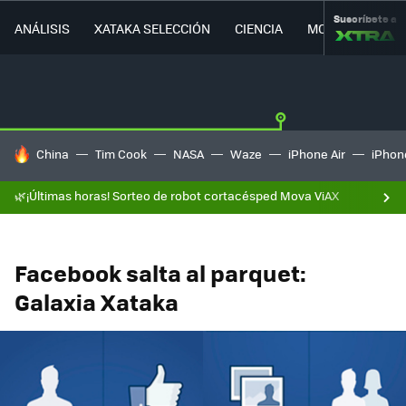
Suscríbete a
ANÁLISIS
XATAKA SELECCIÓN
CIENCIA
MOVILIDAD
HOY SE HABLA DE
China
Tim Cook
NASA
Waze
iPhone Air
iPhone
🌿¡Últimas horas! Sorteo de robot cortacésped Mova ViAX
Facebook salta al parquet:
Galaxia Xataka