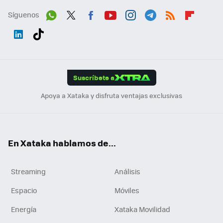
Síguenos
Wh
Twit
Fac
You
Inst
Tele
RSS
Flip
ats
ter
ebo
tub
agr
gra
boa
Link
Tikt
App
ok
e
am
m
rd
edI
ok
Suscríbete a
n
Apoya a Xataka y disfruta ventajas exclusivas
En Xataka hablamos de...
Streaming
Análisis
Espacio
Móviles
Energía
Xataka Movilidad