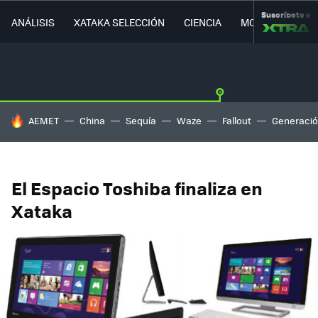
Suscríbete a
ANÁLISIS
XATAKA SELECCIÓN
CIENCIA
MOVILIDAD
HOY SE HABLA DE
AEMET
China
Sequía
Waze
Fallout
Generació
El Espacio Toshiba finaliza en
Xataka