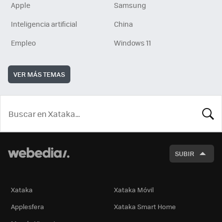
Apple
Samsung
Inteligencia artificial
China
Empleo
Windows 11
VER MÁS TEMAS
BUSCA
SUBIR
Xataka
Xataka Móvil
Applesfera
Xataka Smart Home