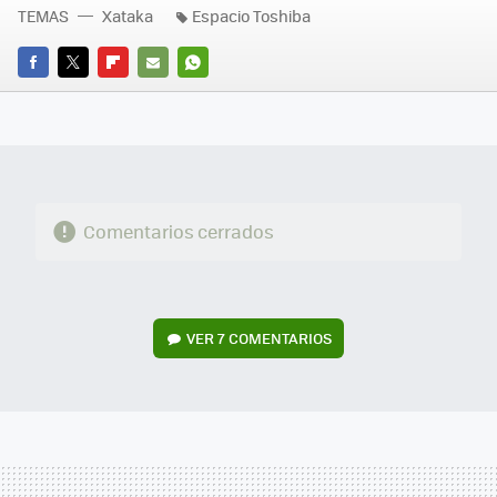
TEMAS
Xataka
Espacio Toshiba
FACEBOOK
TWITTER
FLIPBOARD
E-
WHATSAPP
MAIL
Comentarios cerrados
VER
7 COMENTARIOS