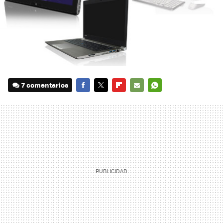
7 comentarios
FACEBOOK
TWITTER
FLIPBOARD
E-
WHATSAPP
MAIL