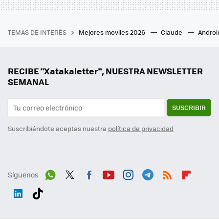
TEMAS DE INTERÉS
Mejores moviles 2026
Claude
Androi
RECIBE "Xatakaletter", NUESTRA NEWSLETTER
SEMANAL
SUSCRIBIR
Suscribiéndote aceptas nuestra
política de privacidad
Síguenos
Wh
Twit
Fac
You
Inst
Tele
RSS
Flip
ats
ter
ebo
tub
agr
gra
boa
Link
Tikt