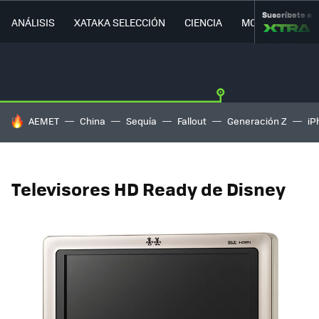
Suscríbete a
ANÁLISIS
XATAKA SELECCIÓN
CIENCIA
MOVILIDAD
HOY SE HABLA DE
AEMET
China
Sequía
Fallout
Generación Z
iP
Televisores HD Ready de Disney