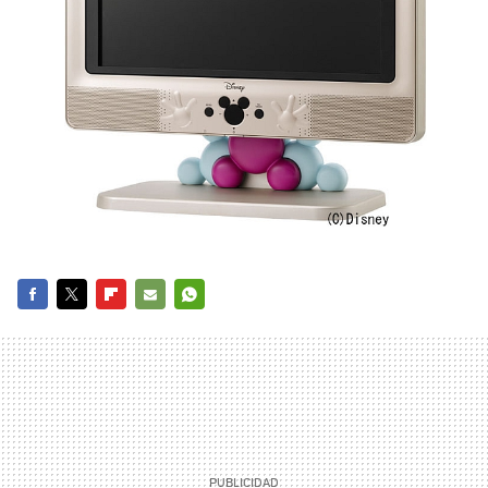
FACEBOOK
TWITTER
FLIPBOARD
E-
WHATSAPP
MAIL