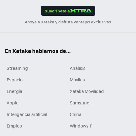
App
ok
e
am
m
rd
edI
ok
Suscríbete a
n
Apoya a Xataka y disfruta ventajas exclusivas
En Xataka hablamos de...
Streaming
Análisis
Espacio
Móviles
Energía
Xataka Movilidad
Apple
Samsung
Inteligencia artificial
China
Empleo
Windows 11