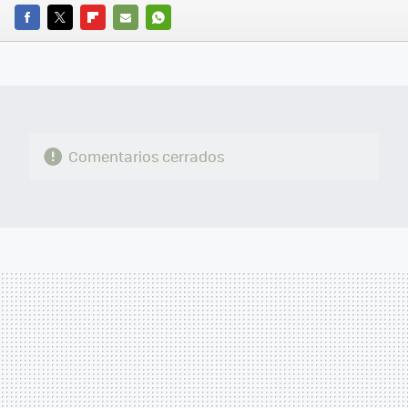
FACEBOOK
TWITTER
FLIPBOARD
E-
WHATSAPP
MAIL
Comentarios cerrados