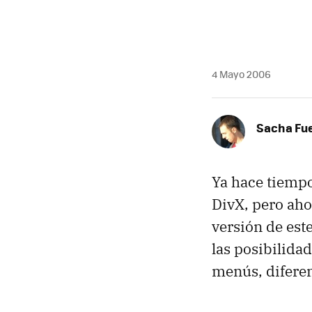
MAIL
4 Mayo 2006
Sacha Fu
Ya hace tiemp
DivX, pero aho
versión de est
las posibilida
menús, diferen