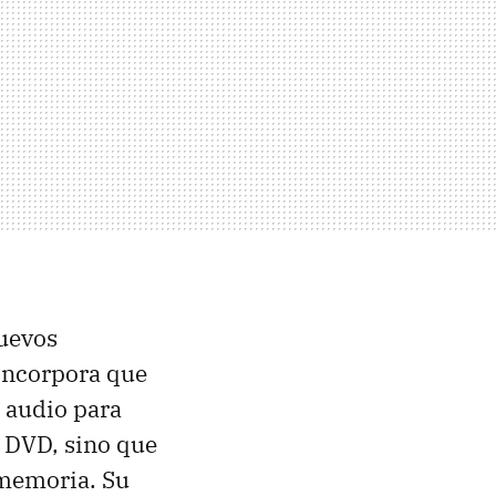
nuevos
 incorpora que
 audio para
e DVD, sino que
 memoria. Su