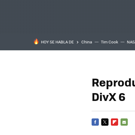
HOY SE HABLA DE
China
Tim Cook
NAS
Reprodu
DivX 6
FACEBOOK
TWITTER
FLIPBOARD
E-