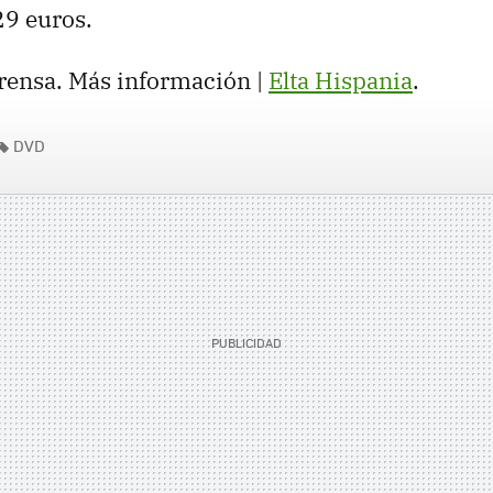
29 euros.
prensa. Más información |
Elta Hispania
.
DVD