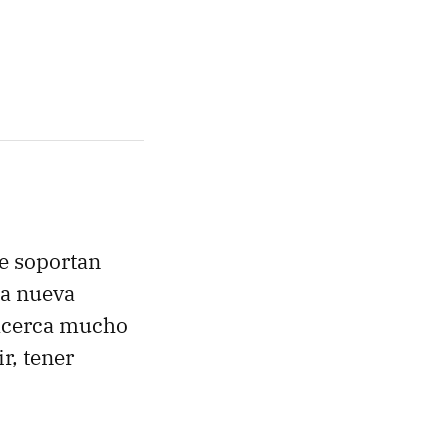
e soportan
la nueva
 acerca mucho
r, tener