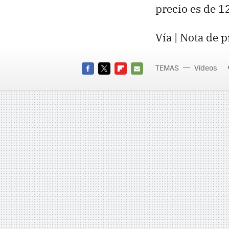
precio es de 1
Vía | Nota de 
TEMAS
Vídeos
FACEBOOK
TWITTER
FLIPBOARD
E-
MAIL