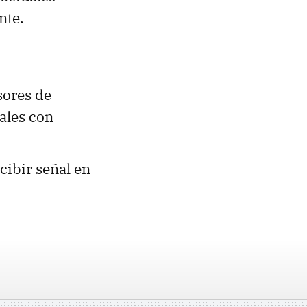
nte.
isores de
ales con
ecibir señal en