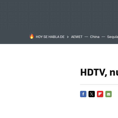
HOY SE HABLA DE
AEMET
China
Sequí
HDTV, n
FACEBOOK
TWITTER
FLIPBOARD
E-
MAIL