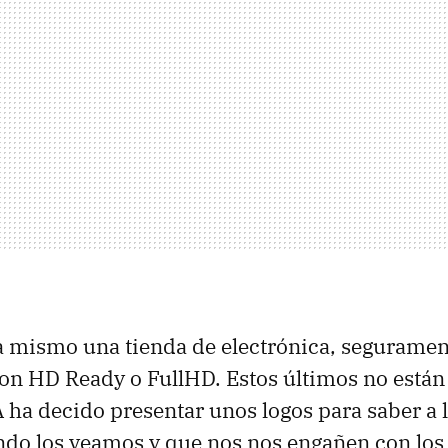
ra mismo una tienda de electrónica, seguramen
on HD Ready o FullHD. Estos últimos no están
A ha decido presentar unos logos para saber a 
do los veamos y que nos nos engañen con los 