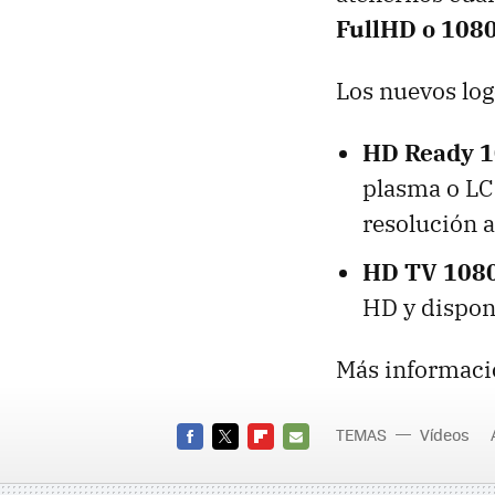
FullHD o 108
Los nuevos log
HD Ready 
plasma o LC
resolución 
HD TV 108
HD y dispon
Más informaci
TEMAS
Vídeos
FACEBOOK
TWITTER
FLIPBOARD
E-
MAIL