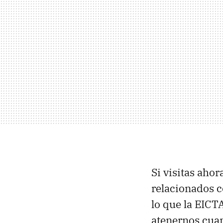
Si visitas aho
relacionados c
lo que la EICT
atenernos cuan