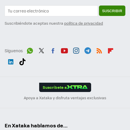
SUSCRIBIR
Suscribiéndote aceptas nuestra
política de privacidad
Síguenos
Wh
Twit
Fac
You
Inst
Tele
RSS
Flip
ats
ter
ebo
tub
agr
gra
boa
Link
Tikt
App
ok
e
am
m
rd
edI
ok
Suscríbete a
n
Apoya a Xataka y disfruta ventajas exclusivas
En Xataka hablamos de...