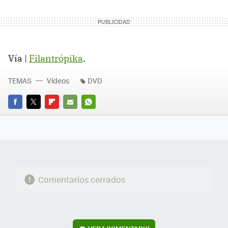
Vía |
Filantrópika
.
TEMAS
Vídeos
DVD
FACEBOOK
TWITTER
FLIPBOARD
E-
WHATSAPP
MAIL
Comentarios cerrados