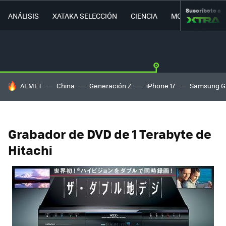
Suscríbete a
ANÁLISIS
XATAKA SELECCIÓN
CIENCIA
MOVILIDAD
HOY SE HABLA DE
AEMET
China
Generación Z
iPhone 17
Samsung G
Grabador de DVD de 1 Terabyte de
Hitachi