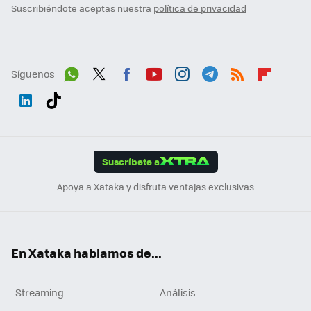
Suscribiéndote aceptas nuestra
política de privacidad
Síguenos
Wh
Twit
Fac
You
Inst
Tele
RSS
Flip
ats
ter
ebo
tub
agr
gra
boa
Link
Tikt
App
ok
e
am
m
rd
edI
ok
Suscríbete a
n
Apoya a Xataka y disfruta ventajas exclusivas
En Xataka hablamos de...
Streaming
Análisis