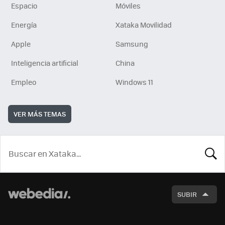
Espacio
Móviles
Energía
Xataka Movilidad
Apple
Samsung
Inteligencia artificial
China
Empleo
Windows 11
VER MÁS TEMAS
BUSCA
SUBIR