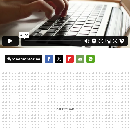
2 comentarios
FACEBOOK
TWITTER
FLIPBOARD
E-
WHATSAPP
MAIL