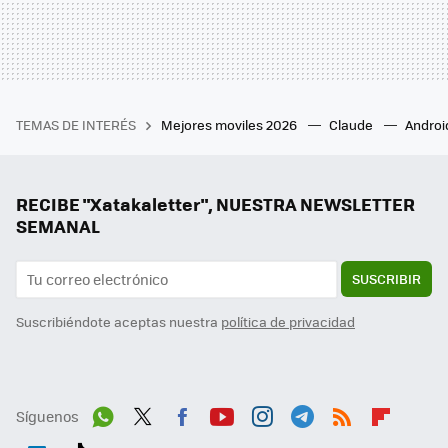
TEMAS DE INTERÉS
Mejores moviles 2026
Claude
Androi
RECIBE "Xatakaletter", NUESTRA NEWSLETTER
SEMANAL
SUSCRIBIR
Suscribiéndote aceptas nuestra
política de privacidad
Síguenos
Wh
Twit
Fac
You
Inst
Tele
RSS
Flip