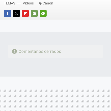
TEMAS
Vídeos
Canon
FACEBOOK
TWITTER
FLIPBOARD
E-
WHATSAPP
MAIL
Comentarios cerrados