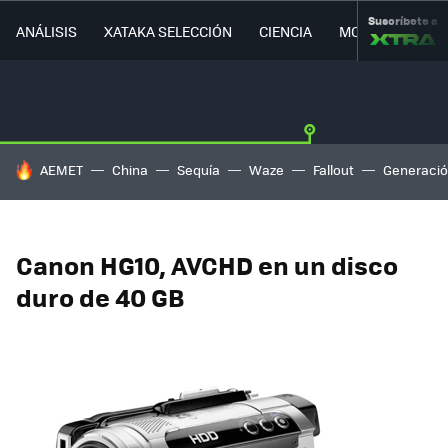
Suscríbete a
ANÁLISIS
XATAKA SELECCIÓN
CIENCIA
MOVILIDAD
HOY SE HABLA DE
AEMET
China
Sequía
Waze
Fallout
Generació
Canon HG10, AVCHD en un disco
duro de 40 GB