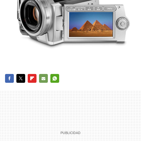
FACEBOOK
TWITTER
FLIPBOARD
E-
WHATSAPP
MAIL