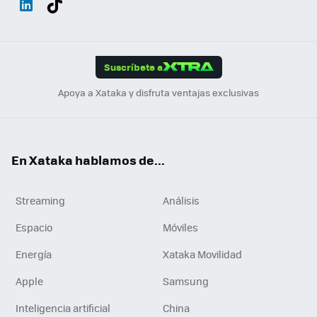
ats
ter
ebo
tub
agr
gra
boa
Link
Tikt
App
ok
e
am
m
rd
edI
ok
Suscríbete a
n
Apoya a Xataka y disfruta ventajas exclusivas
En Xataka hablamos de...
Streaming
Análisis
Espacio
Móviles
Energía
Xataka Movilidad
Apple
Samsung
Inteligencia artificial
China