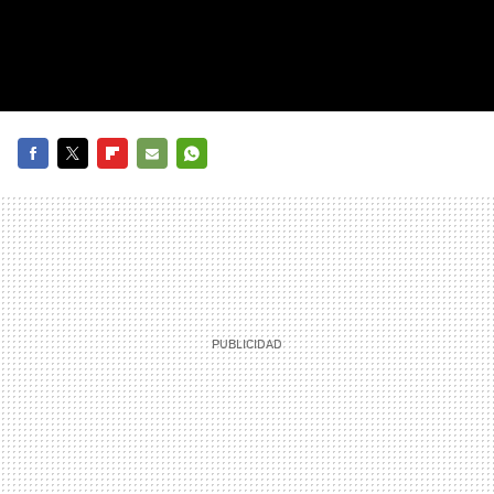
FACEBOOK
TWITTER
FLIPBOARD
E-
WHATSAPP
MAIL