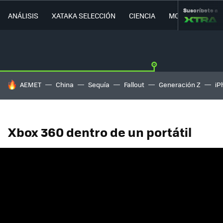
Suscríbete a
ANÁLISIS
XATAKA SELECCIÓN
CIENCIA
MOVILIDAD
HOY SE HABLA DE
AEMET
China
Sequía
Fallout
Generación Z
iP
Xbox 360 dentro de un portátil