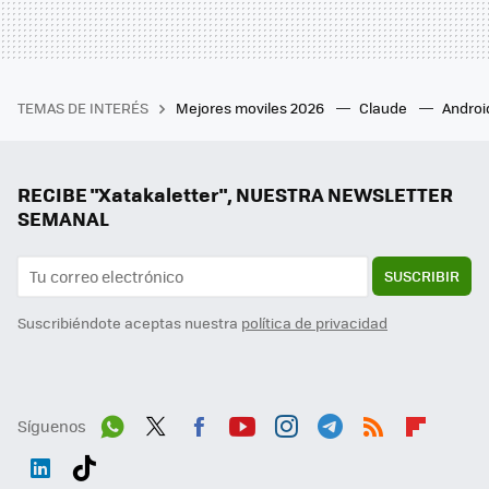
TEMAS DE INTERÉS
Mejores moviles 2026
Claude
Androi
RECIBE "Xatakaletter", NUESTRA NEWSLETTER
SEMANAL
SUSCRIBIR
Suscribiéndote aceptas nuestra
política de privacidad
Síguenos
Wh
Twit
Fac
You
Inst
Tele
RSS
Flip