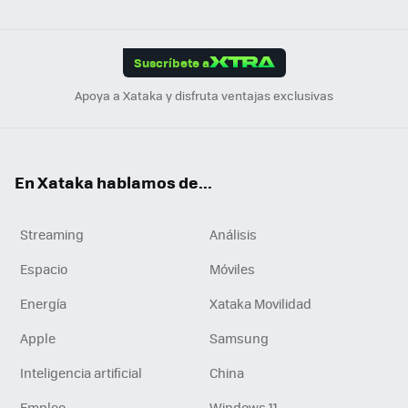
ats
ter
ebo
tub
agr
gra
boa
Link
Tikt
App
ok
e
am
m
rd
edI
ok
Suscríbete a
n
Apoya a Xataka y disfruta ventajas exclusivas
En Xataka hablamos de...
Streaming
Análisis
Espacio
Móviles
Energía
Xataka Movilidad
Apple
Samsung
Inteligencia artificial
China
Empleo
Windows 11