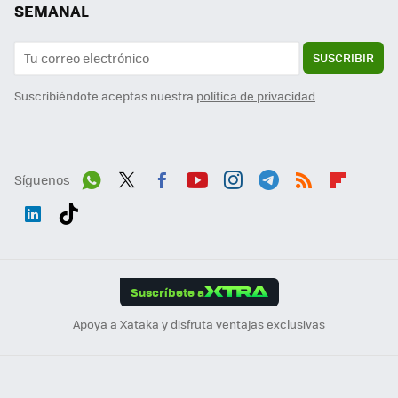
SEMANAL
SUSCRIBIR
Suscribiéndote aceptas nuestra
política de privacidad
Síguenos
Wh
Twit
Fac
You
Inst
Tele
RSS
Flip
ats
ter
ebo
tub
agr
gra
boa
Link
Tikt
App
ok
e
am
m
rd
edI
ok
Suscríbete a
n
Apoya a Xataka y disfruta ventajas exclusivas