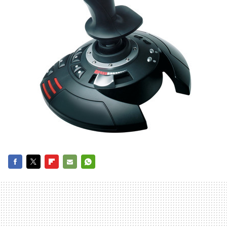
FACEBOOK
TWITTER
FLIPBOARD
E-
WHATSAPP
MAIL