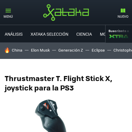
MENÚ
NUEVO
Suscríbete a
ANÁLISIS
XATAKA SELECCIÓN
CIENCIA
MOVILIDAD
HOY SE HABLA DE
China
Elon Musk
Generación Z
Eclipse
Christoph
Thrustmaster T. Flight Stick X,
joystick para la PS3