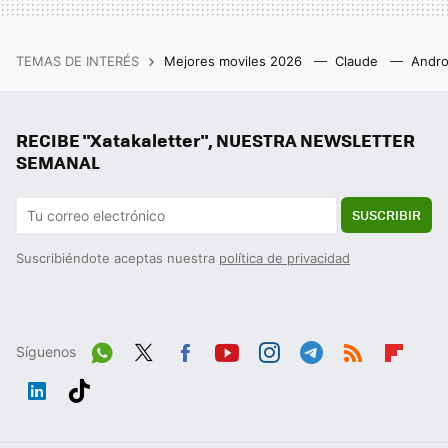
TEMAS DE INTERÉS
Mejores moviles 2026
Claude
Andro
RECIBE "Xatakaletter", NUESTRA NEWSLETTER
SEMANAL
SUSCRIBIR
Suscribiéndote aceptas nuestra
política de privacidad
Síguenos
Wh
Twit
Fac
You
Inst
Tele
RSS
Flip
ats
ter
ebo
tub
agr
gra
boa
Link
Tikt
App
ok
e
am
m
rd