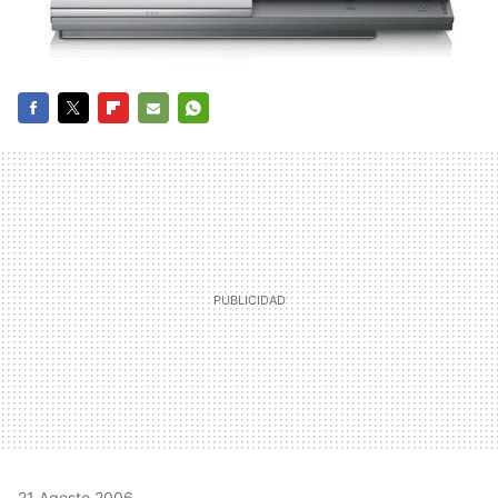
FACEBOOK
TWITTER
FLIPBOARD
E-
WHATSAPP
MAIL
21 Agosto 2006