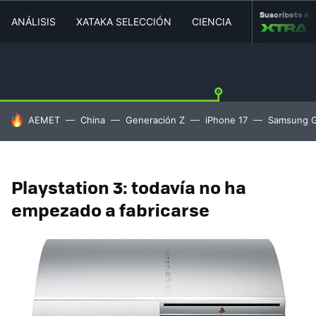
Suscríbete a
ANÁLISIS
XATAKA SELECCIÓN
CIENCIA
MOVILIDAD
HOY SE HABLA DE
AEMET
China
Generación Z
iPhone 17
Samsung G
Playstation 3: todavía no ha
empezado a fabricarse