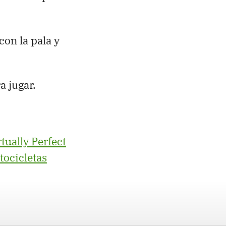
on la pala y
a jugar.
rtually Perfect
ocicletas