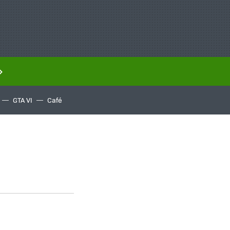
GTA VI
Café