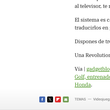
al televisor, t
El sistema es 
traducirlos en 
Dispones de tr
Una Revolution
Vía |
gadgetblo
Golf, entrenado
Honda
.
TEMAS
Videojueg
FACEBOOK
TWITTER
FLIPBOARD
E-