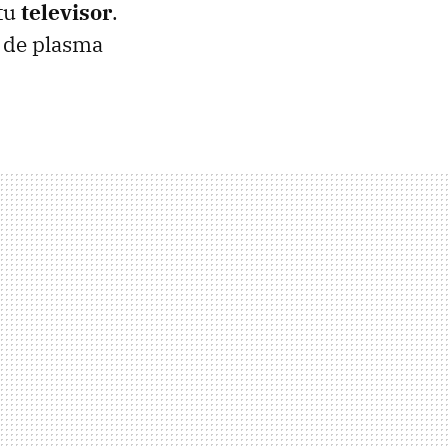
tu
televisor
.
s de plasma