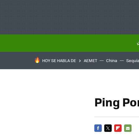
HOY SE HABLA DE
AEMET
China
Sequí
Ping Po
FACEBOOK
TWITTER
FLIPBOARD
E-