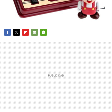
FACEBOOK
TWITTER
FLIPBOARD
E-
WHATSAPP
MAIL