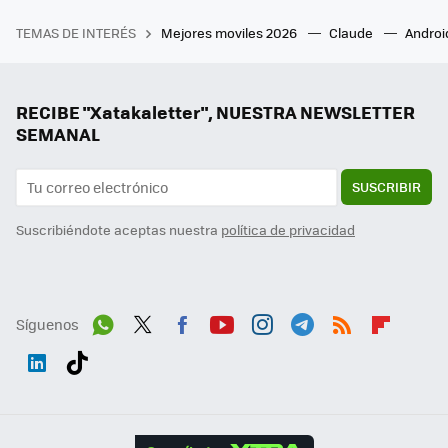
TEMAS DE INTERÉS
Mejores moviles 2026
Claude
Androi
RECIBE "Xatakaletter", NUESTRA NEWSLETTER
SEMANAL
SUSCRIBIR
Suscribiéndote aceptas nuestra
política de privacidad
Síguenos
Wh
Twit
Fac
You
Inst
Tele
RSS
Flip
ats
ter
ebo
tub
agr
gra
boa
Link
Tikt
App
ok
e
am
m
rd
edI
ok