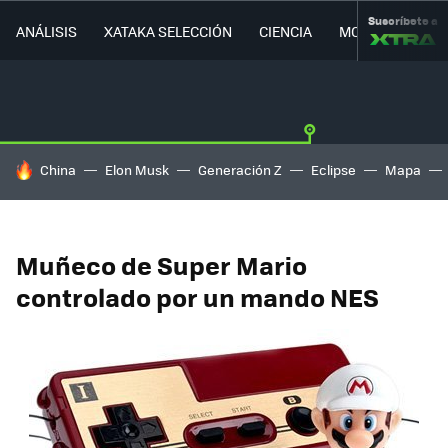
Suscríbete a
ANÁLISIS
XATAKA SELECCIÓN
CIENCIA
MOVILIDAD
HOY SE HABLA DE
China
Elon Musk
Generación Z
Eclipse
Mapa
Muñeco de Super Mario
controlado por un mando NES