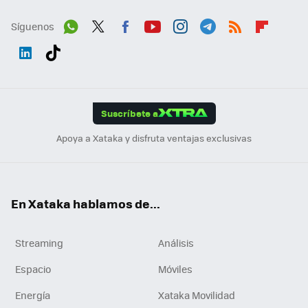
Síguenos
Wh
Twit
Fac
You
Inst
Tele
RSS
Flip
ats
ter
ebo
tub
agr
gra
boa
Link
Tikt
App
ok
e
am
m
rd
edI
ok
Suscríbete a
n
Apoya a Xataka y disfruta ventajas exclusivas
En Xataka hablamos de...
Streaming
Análisis
Espacio
Móviles
Energía
Xataka Movilidad