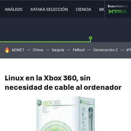
Suscríbete a
ANÁLISIS
XATAKA SELECCIÓN
CIENCIA
MOVILIDAD
HOY SE HABLA DE
AEMET
China
Sequía
Fallout
Generación Z
iP
Linux en la Xbox 360, sin
necesidad de cable al ordenador