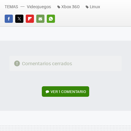
TEMAS
Videojuegos
Xbox 360
Linux
FACEBOOK
TWITTER
FLIPBOARD
E-
WHATSAPP
MAIL
Comentarios cerrados
VER
1 COMENTARIO