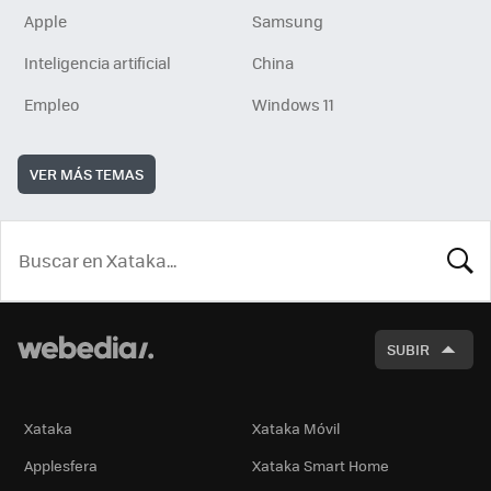
Apple
Samsung
Inteligencia artificial
China
Empleo
Windows 11
VER MÁS TEMAS
BUSCA
SUBIR
Xataka
Xataka Móvil
Applesfera
Xataka Smart Home