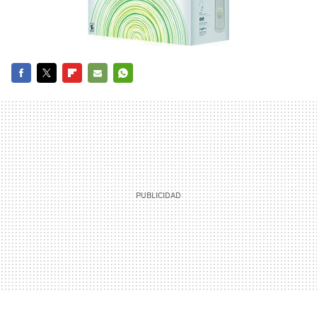
FACEBOOK
TWITTER
FLIPBOARD
E-
WHATSAPP
MAIL