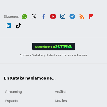
Síguenos
Wh
Twit
Fac
You
Inst
Tele
RSS
Flip
ats
ter
ebo
tub
agr
gra
boa
Link
Tikt
App
ok
e
am
m
rd
edI
ok
Suscríbete a
n
Apoya a Xataka y disfruta ventajas exclusivas
En Xataka hablamos de...
Streaming
Análisis
Espacio
Móviles