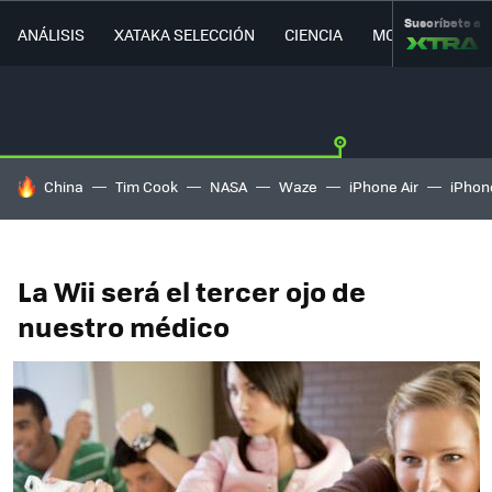
Suscríbete a
ANÁLISIS
XATAKA SELECCIÓN
CIENCIA
MOVILIDAD
HOY SE HABLA DE
China
Tim Cook
NASA
Waze
iPhone Air
iPhone
La Wii será el tercer ojo de
nuestro médico