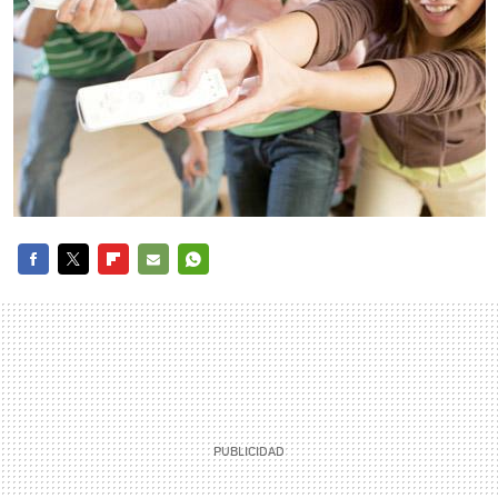
FACEBOOK
TWITTER
FLIPBOARD
E-
WHATSAPP
MAIL