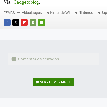
Vía |
Gadgetoblog
.
TEMAS
Videojuegos
Nintendo Wii
Nintendo
Ja
FACEBOOK
TWITTER
FLIPBOARD
E-
WHATSAPP
MAIL
Comentarios cerrados
VER
7 COMENTARIOS