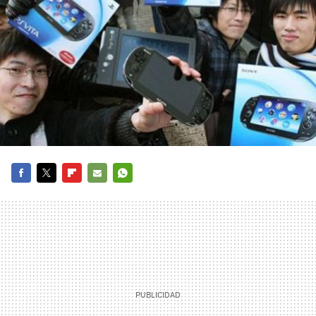
FACEBOOK
TWITTER
FLIPBOARD
E-
WHATSAPP
MAIL