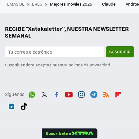
TEMAS DE INTERÉS
Mejores moviles 2026
Claude
Androi
RECIBE "Xatakaletter", NUESTRA NEWSLETTER
SEMANAL
SUSCRIBIR
Suscribiéndote aceptas nuestra
política de privacidad
Síguenos
Wh
Twit
Fac
You
Inst
Tele
RSS
Flip
ats
ter
ebo
tub
agr
gra
boa
Link
Tikt
App
ok
e
am
m
rd
edI
ok
Suscríbete a
n