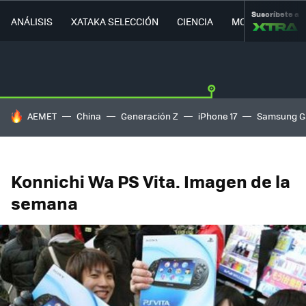
Suscríbete a
ANÁLISIS
XATAKA SELECCIÓN
CIENCIA
MOVILIDAD
HOY SE HABLA DE
AEMET
China
Generación Z
iPhone 17
Samsung G
Konnichi Wa PS Vita. Imagen de la
semana