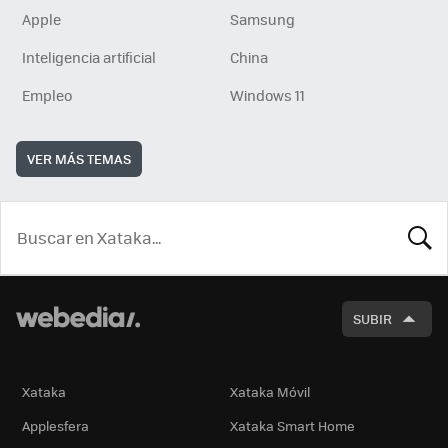
Apple
Samsung
Inteligencia artificial
China
Empleo
Windows 11
VER MÁS TEMAS
BUSCA
SUBIR
Xataka
Xataka Móvil
Applesfera
Xataka Smart Home