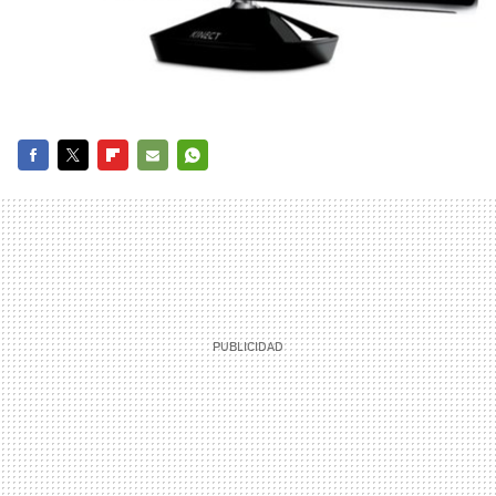
FACEBOOK
TWITTER
FLIPBOARD
E-
WHATSAPP
MAIL