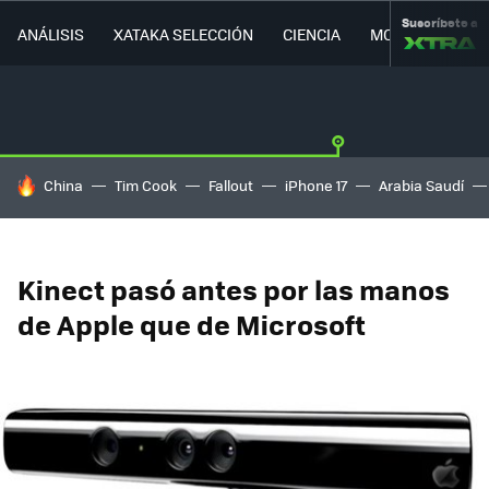
Suscríbete a
ANÁLISIS
XATAKA SELECCIÓN
CIENCIA
MOVILIDAD
HOY SE HABLA DE
China
Tim Cook
Fallout
iPhone 17
Arabia Saudí
Kinect pasó antes por las manos
de Apple que de Microsoft