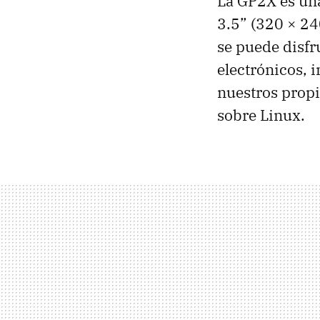
La GP2X es una
3.5” (320 × 24
se puede disfr
electrónicos, i
nuestros propi
sobre Linux.