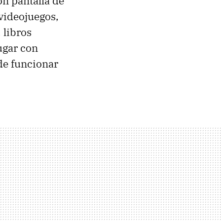
n pantalla de
 videojuegos,
 libros
jugar con
de funcionar