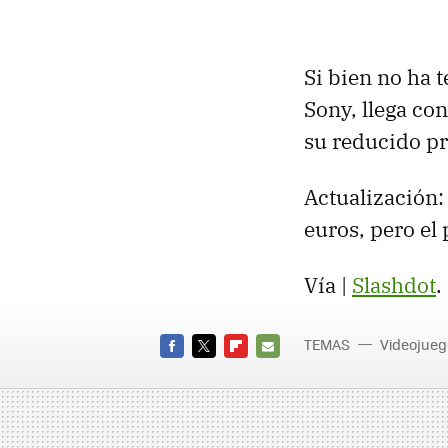
Si bien no ha 
Sony, llega con
su reducido pr
Actualización:
euros, pero el 
Vía |
Slashdot
.
TEMAS
Videojueg
FACEBOOK
TWITTER
FLIPBOARD
E-
MAIL