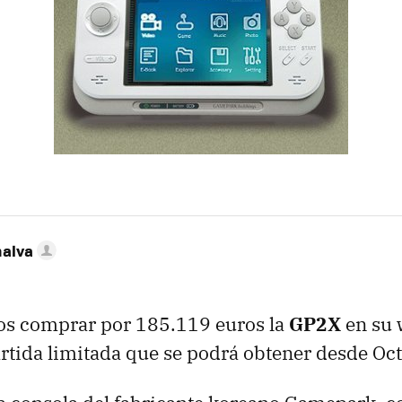
nalva
os comprar por 185.119 euros la
GP2X
en su 
artida limitada que se podrá obtener desde Oc