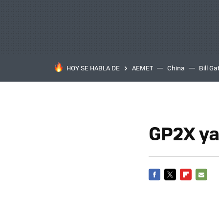
HOY SE HABLA DE
AEMET
China
Bill Ga
GP2X ya
FACEBOOK
TWITTER
FLIPBOARD
E-
MAIL