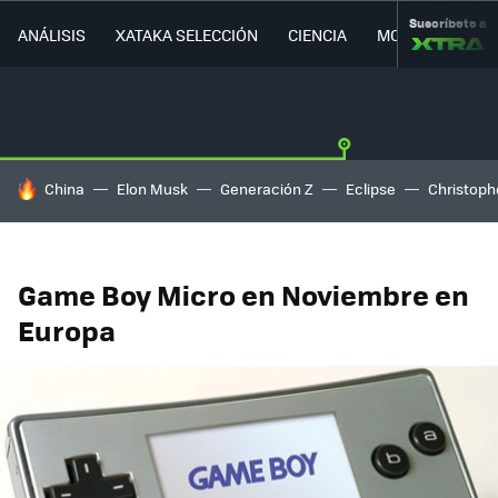
Suscríbete a
ANÁLISIS
XATAKA SELECCIÓN
CIENCIA
MOVILIDAD
HOY SE HABLA DE
China
Elon Musk
Generación Z
Eclipse
Christoph
Game Boy Micro en Noviembre en
Europa