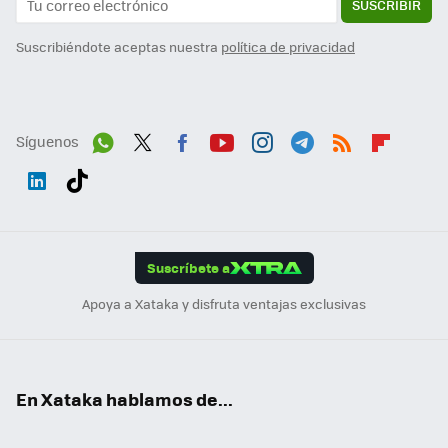
SUSCRIBIR
Suscribiéndote aceptas nuestra
política de privacidad
Síguenos
Wh
Twit
Fac
You
Inst
Tele
RSS
Flip
ats
ter
ebo
tub
agr
gra
boa
Link
Tikt
App
ok
e
am
m
rd
edI
ok
Suscríbete a
n
Apoya a Xataka y disfruta ventajas exclusivas
En Xataka hablamos de...