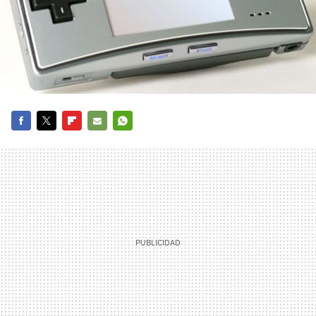
FACEBOOK
TWITTER
FLIPBOARD
E-
WHATSAPP
MAIL