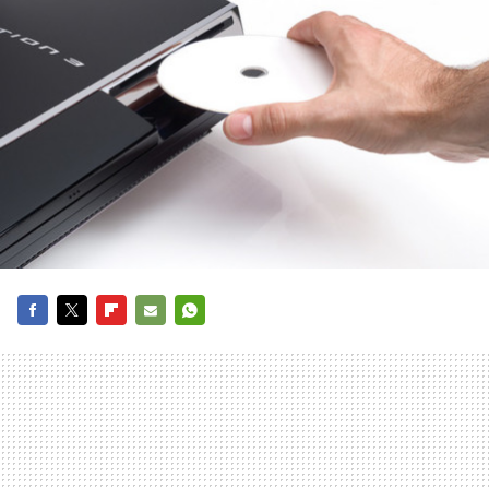
FACEBOOK
TWITTER
FLIPBOARD
E-
WHATSAPP
MAIL