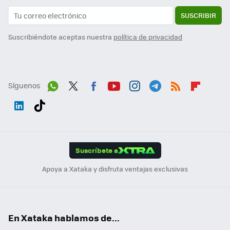
SUSCRIBIR
Suscribiéndote aceptas nuestra
política de privacidad
Síguenos
Wh
Twit
Fac
You
Inst
Tele
RSS
Flip
ats
ter
ebo
tub
agr
gra
boa
Link
Tikt
App
ok
e
am
m
rd
edI
ok
Suscríbete a
n
Apoya a Xataka y disfruta ventajas exclusivas
En Xataka hablamos de...