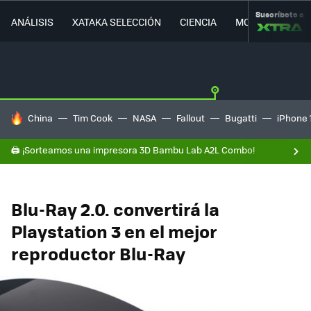
Suscríbete a
ANÁLISIS
XATAKA SELECCIÓN
CIENCIA
MOVILIDAD
HOY SE HABLA DE
China
Tim Cook
NASA
Fallout
Bugatti
iPhone 
🖨️ ¡Sorteamos una impresora 3D Bambu Lab A2L Combo!
Blu-Ray 2.0. convertirá la
Playstation 3 en el mejor
reproductor Blu-Ray