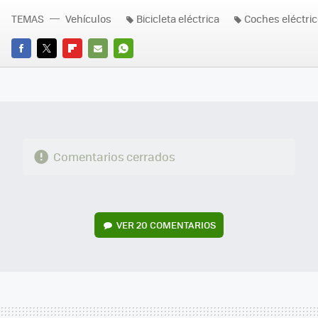
TEMAS
Vehículos
Bicicleta eléctrica
Coches eléctri
FACEBOOK
TWITTER
FLIPBOARD
E-
WHATSAPP
MAIL
Comentarios cerrados
VER
20 COMENTARIOS