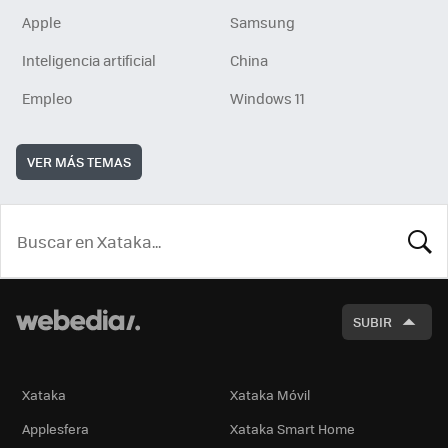
Apple
Samsung
Inteligencia artificial
China
Empleo
Windows 11
VER MÁS TEMAS
BUSCA
SUBIR
Xataka
Xataka Móvil
Applesfera
Xataka Smart Home