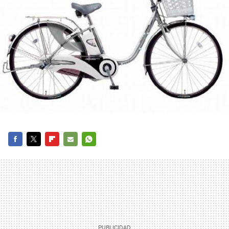
FACEBOOK
TWITTER
FLIPBOARD
E-
WHATSAPP
MAIL