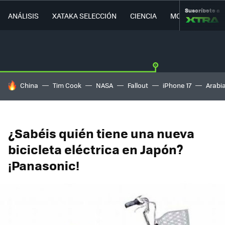
Suscríbete a
ANÁLISIS
XATAKA SELECCIÓN
CIENCIA
MOVILIDAD
HOY SE HABLA DE
China
Tim Cook
NASA
Fallout
iPhone 17
Arabi
¿Sabéis quién tiene una nueva
bicicleta eléctrica en Japón?
¡Panasonic!