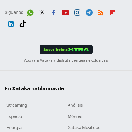
Síguenos
Wh
Twit
Fac
You
Inst
Tele
RSS
Flip
ats
ter
ebo
tub
agr
gra
boa
Link
Tikt
App
ok
e
am
m
rd
edI
ok
Suscríbete a
n
Apoya a Xataka y disfruta ventajas exclusivas
En Xataka hablamos de...
Streaming
Análisis
Espacio
Móviles
Energía
Xataka Movilidad