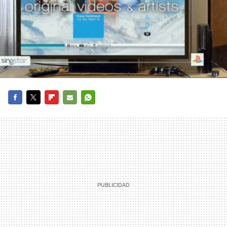
FACEBOOK
TWITTER
FLIPBOARD
E-
WHATSAPP
MAIL