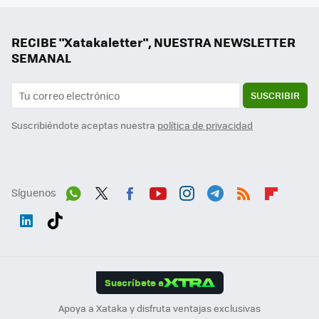
RECIBE "Xatakaletter", NUESTRA NEWSLETTER
SEMANAL
SUSCRIBIR
Suscribiéndote aceptas nuestra
política de privacidad
Síguenos
Wh
Twit
Fac
You
Inst
Tele
RSS
Flip
ats
ter
ebo
tub
agr
gra
boa
Link
Tikt
App
ok
e
am
m
rd
edI
ok
Suscríbete a
n
Apoya a Xataka y disfruta ventajas exclusivas