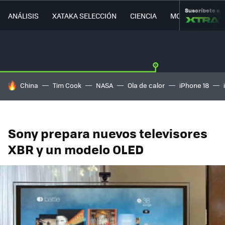
Suscríbete a
ANÁLISIS
XATAKA SELECCIÓN
CIENCIA
MOVILIDAD
HOY SE HABLA DE
China
Tim Cook
NASA
Ola de calor
iPhone 18
Sony prepara nuevos televisores
XBR y un modelo OLED