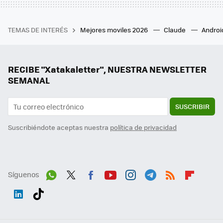
TEMAS DE INTERÉS
Mejores moviles 2026
Claude
Androi
RECIBE "Xatakaletter", NUESTRA NEWSLETTER
SEMANAL
SUSCRIBIR
Suscribiéndote aceptas nuestra
política de privacidad
Síguenos
Wh
Twit
Fac
You
Inst
Tele
RSS
Flip
ats
ter
ebo
tub
agr
gra
boa
Link
Tikt
App
ok
e
am
m
rd