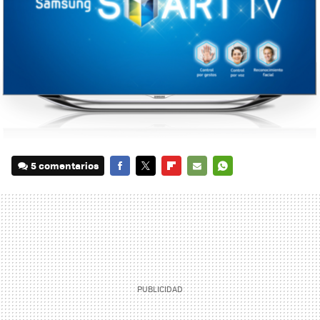
5 comentarios
FACEBOOK
TWITTER
FLIPBOARD
E-
WHATSAPP
MAIL