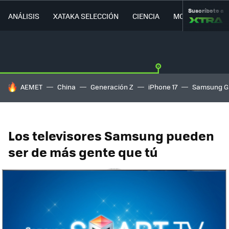
Suscríbete a
ANÁLISIS
XATAKA SELECCIÓN
CIENCIA
MOVILIDAD
HOY SE HABLA DE
AEMET
China
Generación Z
iPhone 17
Samsung G
Los televisores Samsung pueden
ser de más gente que tú