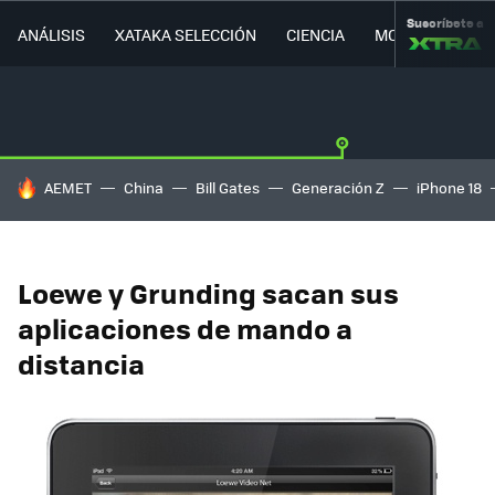
Suscríbete a
ANÁLISIS
XATAKA SELECCIÓN
CIENCIA
MOVILIDAD
HOY SE HABLA DE
AEMET
China
Bill Gates
Generación Z
iPhone 18
Loewe y Grunding sacan sus
aplicaciones de mando a
distancia