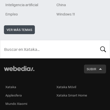
Inteligencia artificial
China
Empleo
Windows 11
VER MÁS TEMAS
BUSCA
SUBIR
Xataka
Xataka Móvil
Applesfera
Xataka Smart Home
Mundo Xiaomi