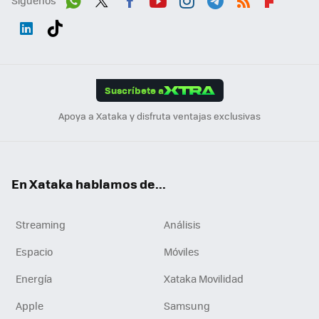
Síguenos
Wh
Twit
Fac
You
Inst
Tele
RSS
Flip
ats
ter
ebo
tub
agr
gra
boa
Link
Tikt
App
ok
e
am
m
rd
edI
ok
Suscríbete a
n
Apoya a Xataka y disfruta ventajas exclusivas
En Xataka hablamos de...
Streaming
Análisis
Espacio
Móviles
Energía
Xataka Movilidad
Apple
Samsung