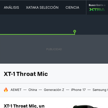
Suscríbete a
ANÁLISIS
XATAKA SELECCIÓN
CIENCIA
MOVILIDAD
XT-1 Throat Mic
HOY SE HABLA DE
AEMET
China
Generación Z
iPhone 17
Samsung 
XT-1 Throat Mic, un