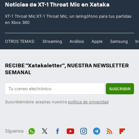
Noticias de XT-1 Throat Mic en Xataka
XT-1 Throat Mic:XT-1 Throat Mic, un laringófono para tus partidas
en Xbox 360
OTROS TEMAS:
Streaming
Análisis
Apple
Samsung
In
RECIBE "Xatakaletter", NUESTRA NEWSLETTER
SEMANAL
SUSCRIBIR
Suscribiéndote aceptas nuestra
política de privacidad
Síguenos