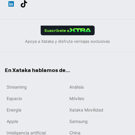
Wh
Twit
Fac
You
Inst
Tele
RSS
Flip
ats
ter
ebo
tub
agr
gra
boa
Link
Tikt
App
ok
e
am
m
rd
edIn
ok
Suscríbete a
Apoya a Xataka y disfruta ventajas exclusivas
En Xataka hablamos de...
Streaming
Análisis
Espacio
Móviles
Energía
Xataka Movilidad
Apple
Samsung
Inteligencia artificial
China