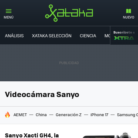
MENÚ
NUEVO
Suscríbete a
ANÁLISIS
XATAKA SELECCIÓN
CIENCIA
MOVILIDAD
Videocámara Sanyo
HOY SE HABLA DE
AEMET
China
Generación Z
iPhone 17
Samsung G
Sanyo Xacti GH4, la