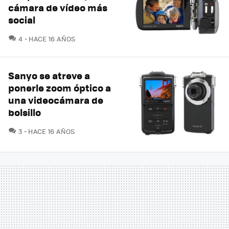
cámara de vídeo más
social
COMENTARIOS
4
HACE 16 AÑOS
Sanyo se atreve a
ponerle zoom óptico a
una videocámara de
bolsillo
COMENTARIOS
3
HACE 16 AÑOS