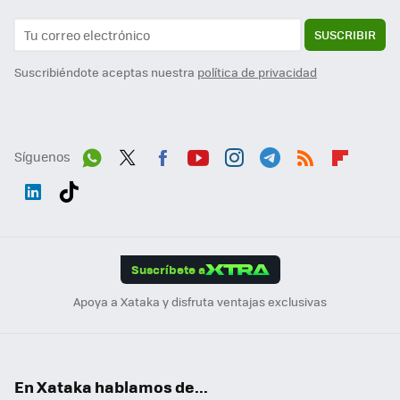
SUSCRIBIR
Suscribiéndote aceptas nuestra
política de privacidad
Síguenos
Wh
Twit
Fac
You
Inst
Tele
RSS
Flip
ats
ter
ebo
tub
agr
gra
boa
Link
Tikt
App
ok
e
am
m
rd
edI
ok
Suscríbete a
n
Apoya a Xataka y disfruta ventajas exclusivas
En Xataka hablamos de...