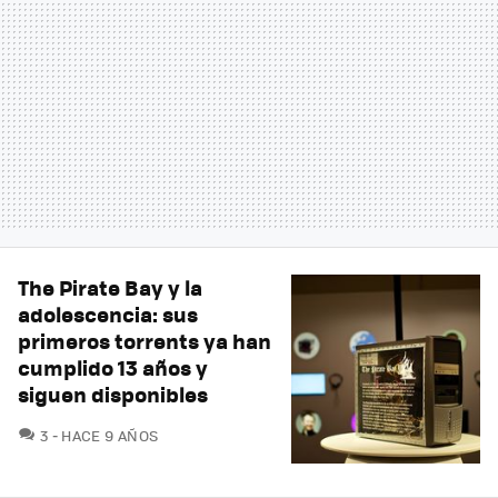
The Pirate Bay y la
adolescencia: sus
primeros torrents ya han
cumplido 13 años y
siguen disponibles
COMENTARIOS
3
HACE 9 AÑOS