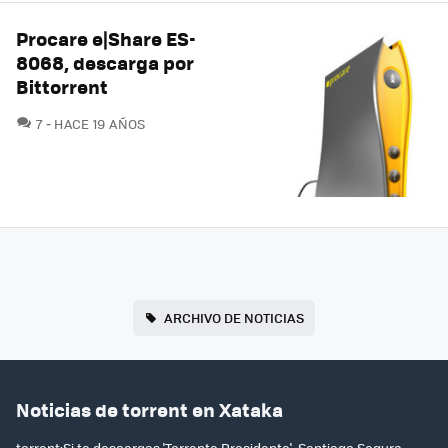
Procare e|Share ES-
8068, descarga por
Bittorrent
COMENTARIOS
7
HACE 19 AÑOS
ARCHIVO DE NOTICIAS
Noticias de torrent en Xataka
torrent:Si te descargas 'Torrente Presidente', Santiago Segura