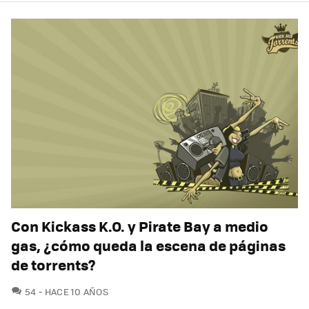
Con Kickass K.O. y Pirate Bay a medio
gas, ¿cómo queda la escena de páginas
de torrents?
COMENTARIOS
54
HACE 10 AÑOS