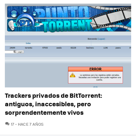
Trackers privados de BitTorrent:
antiguos, inaccesibles, pero
sorprendentemente vivos
COMENTARIOS
17
HACE 7 AÑOS