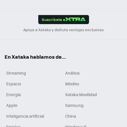
ats
ter
ebo
tub
agr
gra
boa
Link
Tikt
App
ok
e
am
m
rd
edI
ok
Suscríbete a
n
Apoya a Xataka y disfruta ventajas exclusivas
En Xataka hablamos de...
Streaming
Análisis
Espacio
Móviles
Energía
Xataka Movilidad
Apple
Samsung
Inteligencia artificial
China
Empleo
Windows 11