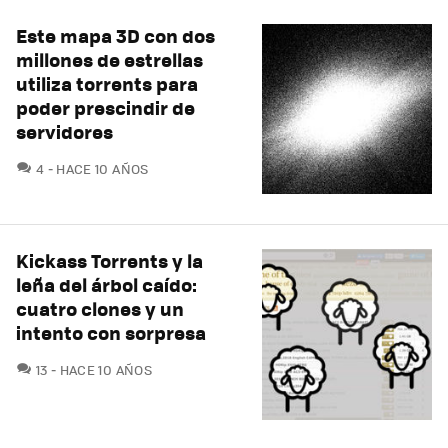
Este mapa 3D con dos
millones de estrellas
utiliza torrents para
poder prescindir de
servidores
COMENTARIOS
4
HACE 10 AÑOS
Kickass Torrents y la
leña del árbol caído:
cuatro clones y un
intento con sorpresa
COMENTARIOS
13
HACE 10 AÑOS