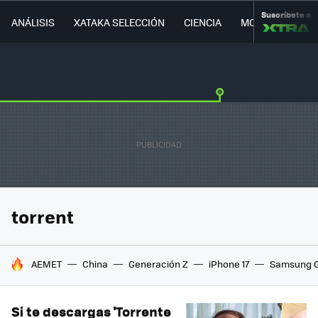
Suscríbete a
ANÁLISIS
XATAKA SELECCIÓN
CIENCIA
MOVILIDAD
torrent
HOY SE HABLA DE
AEMET
China
Generación Z
iPhone 17
Samsung G
Si te descargas 'Torrente