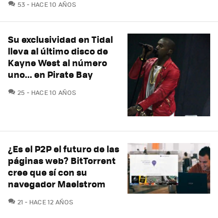
COMENTARIOS
53
HACE 10 AÑOS
Su exclusividad en Tidal
lleva al último disco de
Kayne West al número
uno... en Pirate Bay
COMENTARIOS
25
HACE 10 AÑOS
¿Es el P2P el futuro de las
páginas web? BitTorrent
cree que sí con su
navegador Maelstrom
COMENTARIOS
21
HACE 12 AÑOS