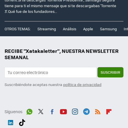
tiene para ti el mismo mensaje que si te descargabas 'Torrente
3'.Qué fue de los fundadores...
OTROS TEMAS:
Streaming
Análisis
Apple
Samsung
In
RECIBE "Xatakaletter", NUESTRA NEWSLETTER
SEMANAL
SUSCRIBIR
Suscribiéndote aceptas nuestra
política de privacidad
Síguenos
Wh
Twit
Fac
You
Inst
Tele
RSS
Flip