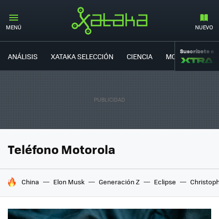
MENÚ
NUEVO
Suscríbete a
ANÁLISIS
XATAKA SELECCIÓN
CIENCIA
MOVILIDAD
Teléfono Motorola
HOY SE HABLA DE
China
Elon Musk
Generación Z
Eclipse
Christop