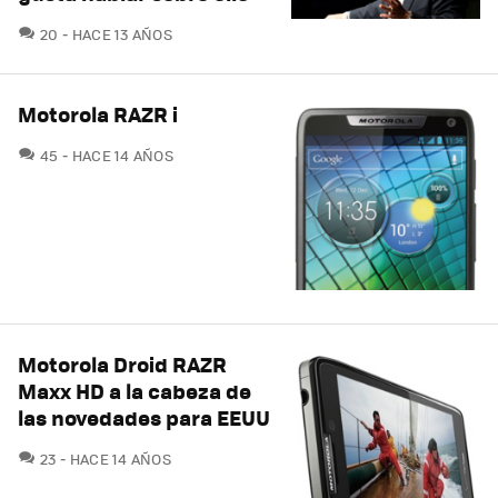
COMENTARIOS
20
HACE 13 AÑOS
Motorola RAZR i
COMENTARIOS
45
HACE 14 AÑOS
Motorola Droid RAZR
Maxx HD a la cabeza de
las novedades para EEUU
COMENTARIOS
23
HACE 14 AÑOS