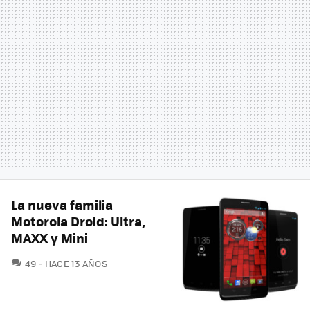
La nueva familia
Motorola Droid: Ultra,
MAXX y Mini
COMENTARIOS
49
HACE 13 AÑOS