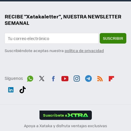
RECIBE "Xatakaletter", NUESTRA NEWSLETTER
SEMANAL
SUSCRIBIR
Suscribiéndote aceptas nuestra
política de privacidad
Síguenos
Wh
Twit
Fac
You
Inst
Tele
RSS
Flip
ats
ter
ebo
tub
agr
gra
boa
Link
Tikt
App
ok
e
am
m
rd
edI
ok
Suscríbete a
n
Apoya a Xataka y disfruta ventajas exclusivas