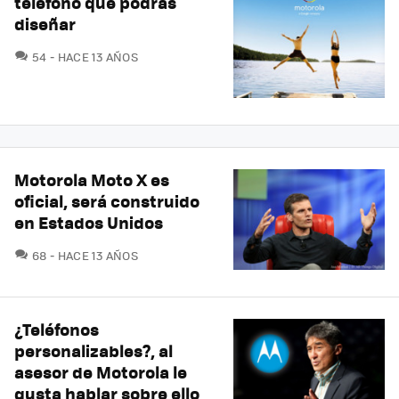
teléfono que podrás
diseñar
COMENTARIOS
54
HACE 13 AÑOS
Motorola Moto X es
oficial, será construido
en Estados Unidos
COMENTARIOS
68
HACE 13 AÑOS
¿Teléfonos
personalizables?, al
asesor de Motorola le
gusta hablar sobre ello