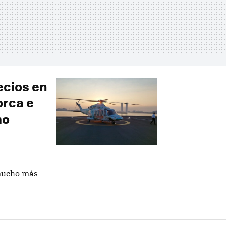
recios en
orca e
mo
 mucho más