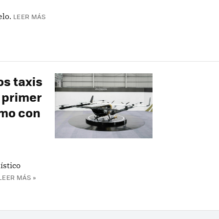
elo.
LEER MÁS
s taxis
u primer
omo con
ístico
LEER MÁS »