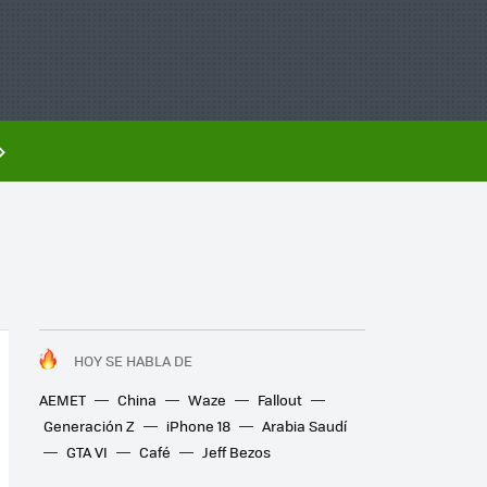
HOY SE HABLA DE
AEMET
China
Waze
Fallout
Generación Z
iPhone 18
Arabia Saudí
GTA VI
Café
Jeff Bezos