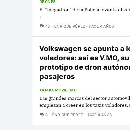
DRONES
El "megadron" de la Policía levanta el vu
»
COMENTARIOS
43
ENRIQUE PÉREZ
HACE 4 AÑOS
Volkswagen se apunta a lo
voladores: así es V.MO, s
prototipo de dron autón
pasajeros
XATAKA MOVILIDAD
Las grandes marcas del sector automovil
empiezan a creer en los taxis voladores.
COMENTARIOS
8
ENRIQUE PÉREZ
HACE 4 AÑOS