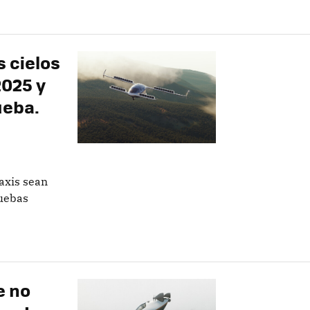
s cielos
2025 y
ueba.
axis sean
ruebas
e no