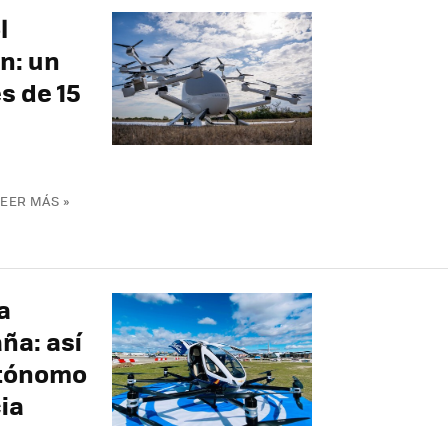
l
n: un
s de 15
LEER MÁS »
a
ña: así
utónomo
ia