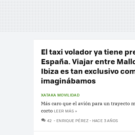
El taxi volador ya tiene p
España. Viajar entre Mall
Ibiza es tan exclusivo co
imaginábamos
XATAKA MOVILIDAD
Más caro que el avión para un trayecto
corto
LEER MÁS »
COMENTARIOS
42
ENRIQUE PÉREZ
HACE 3 AÑOS