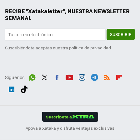
RECIBE "Xatakaletter", NUESTRA NEWSLETTER
SEMANAL
SUSCRIBIR
Suscribiéndote aceptas nuestra
política de privacidad
Síguenos
Wh
Twit
Fac
You
Inst
Tele
RSS
Flip
ats
ter
ebo
tub
agr
gra
boa
Link
Tikt
App
ok
e
am
m
rd
edI
ok
Suscríbete a
n
Apoya a Xataka y disfruta ventajas exclusivas