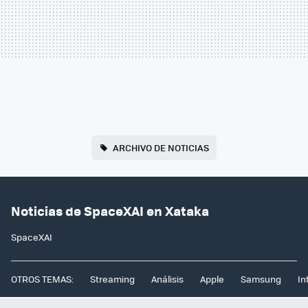
ARCHIVO DE NOTICIAS
Noticias de SpaceXAI en Xataka
SpaceXAI
OTROS TEMAS:
Streaming
Análisis
Apple
Samsung
In