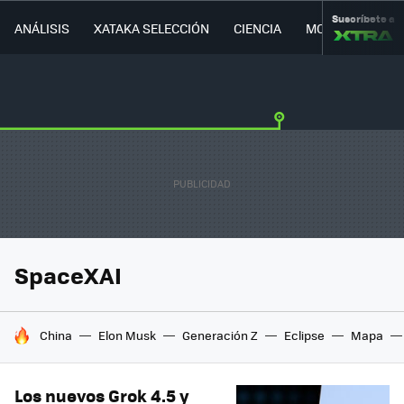
Suscríbete a
ANÁLISIS
XATAKA SELECCIÓN
CIENCIA
MOVILIDAD
SpaceXAI
HOY SE HABLA DE
China
Elon Musk
Generación Z
Eclipse
Mapa
Los nuevos Grok 4.5 y